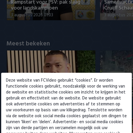
Willem II
Rampstart voor PSV: pak slaag
Samenvattin
voor landskampioen
Cruijff Schaa
3 augustus 2026 01:03
3 augustus 202
Meest bekeken
Maduro positief over
Samenvattin
Deze website van FCVideo gebruikt “cookies”. Er worden
ontwikkelingen bij Ajax
- NEC 0-0
functionele cookies gebruikt, noodzakelijk voor de werking van
de website en statistische cookies om inzicht te krijgen in het
5 augustus 2026 15:00
5 augustus 20
gebruik en effectiviteit van de website. De website gebruikt
ook advertentie cookies om advertenties af te stemmen op
Eredivisie
uw voorkeuren op basis van uw klikgedrag. Tenslotte worden
via de website ook social media cookies geplaatst om dingen te
kunnen ‘liken’ en ‘delen’. Advertentie- en social media cookies
zijn van derde partijen en verzamelen mogelijk ook uw