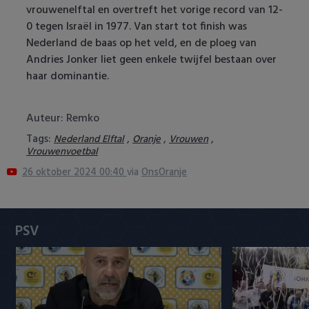
vrouwenelftal en overtreft het vorige record van 12-
Heracles Almelo
Conference League
0 tegen Israël in 1977. Van start tot finish was
Nederland de baas op het veld, en de ploeg van
NAC Breda
Andries Jonker liet geen enkele twijfel bestaan over
haar dominantie.
PEC Zwolle
PSV
Auteur: Remko
Tags:
,
,
,
Nederland Elftal
Oranje
Vrouwen
Roda JC
Vrouwenvoetbal
26 oktober 2024 00:40
via
OnsOranje
SC Heerenveen
Sparta
PSV
Vitesse
VVV Venlo