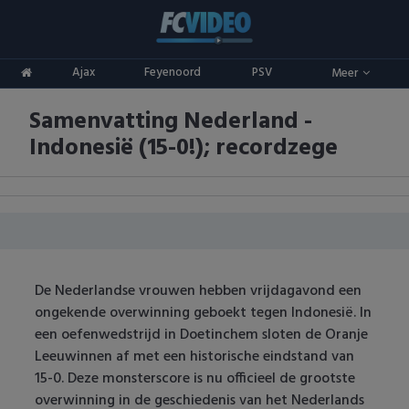
Clubs
Ajax
Feyenoord
PSV
Meer
ADO Den Haag
Competities
Samenvatting Nederland -
Ajax
Eredivisie
Oranje
Indonesië (15-0!); recordzege
AZ
Keuken Kampioen Divisie
Goals & Samenvattingen
Excelsior
KNVB Beker
FC Groningen
2e Divisie
De Nederlandse vrouwen hebben vrijdagavond een
FC Twente
Vrouwenvoetbal
ongekende overwinning geboekt tegen Indonesië. In
een oefenwedstrijd in Doetinchem sloten de Oranje
FC Utrecht
Champions League
Leeuwinnen af met een historische eindstand van
15-0. Deze monsterscore is nu officieel de grootste
Feyenoord
Europa League
overwinning in de geschiedenis van het Nederlands