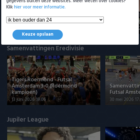
gegevens buiten deze websites. Meer weten over cookies?
Klik
hier voor meer informatie.
Maak kennis met Sami
Joris Kramer
Bouhoudane (Cambuur)
Ahead te bli
5 augustus 2026 20:45
5 augustus 20
Keuze opslaan
Samenvattingen Eredivisie
Tigers Roermond - Futsal
Amsterdam 3-0 (Roermond
Samenvatti
kampioen)
Futsal Amst
13 juni 2026 19:06
30 mei 2026 17
Jupiler League