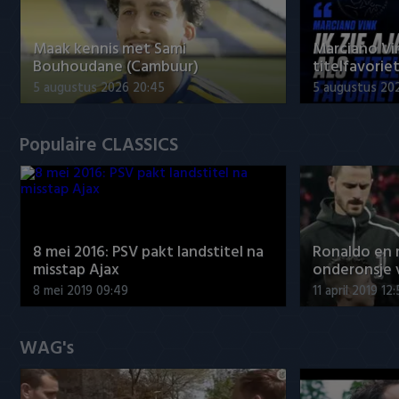
Maak kennis met Sami
Marciano Vin
Bouhoudane (Cambuur)
titelfavorie
5 augustus 2026 20:45
5 augustus 20
Populaire CLASSICS
8 mei 2016: PSV pakt landstitel na
Ronaldo en
misstap Ajax
onderonsje 
8 mei 2019 09:49
11 april 2019 12
WAG's