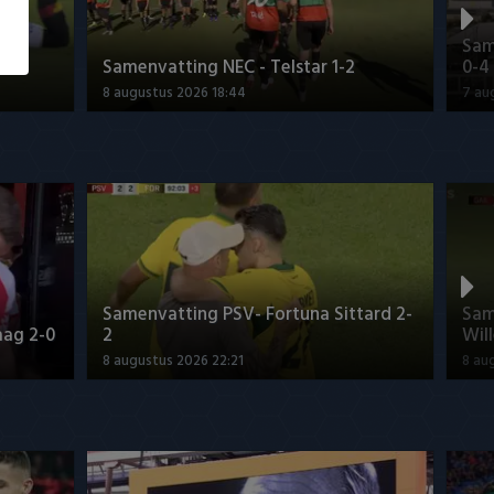
 -
Sam
Samenvatting NEC - Telstar 1-2
0-4
8 augustus 2026 18:44
7 au
Samenvatting PSV- Fortuna Sittard 2-
Sam
aag 2-0
2
Will
8 augustus 2026 22:21
8 au