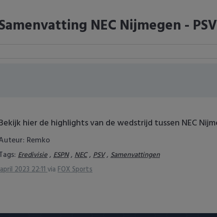
Samenvatting NEC Nijmegen - PSV 
Bekijk hier de highlights van de wedstrijd tussen NEC Nijm
Auteur: Remko
Tags:
,
,
,
,
Eredivisie
ESPN
NEC
PSV
Samenvattingen
 april 2023 22:11
via
FOX Sports