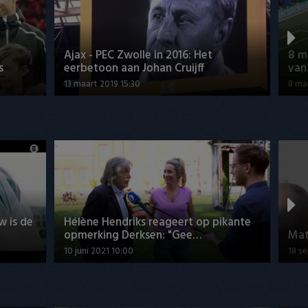
Ajax - PEC Zwolle in 2016: Het
8 m
s
eerbetoon aan Johan Cruijff
van
13 maart 2019 15:30
8 ma
w is de
Hélène Hendriks reageert op pikante
opmerking Derksen: "Gee…
Mat
10 juni 2021 10:00
18 s