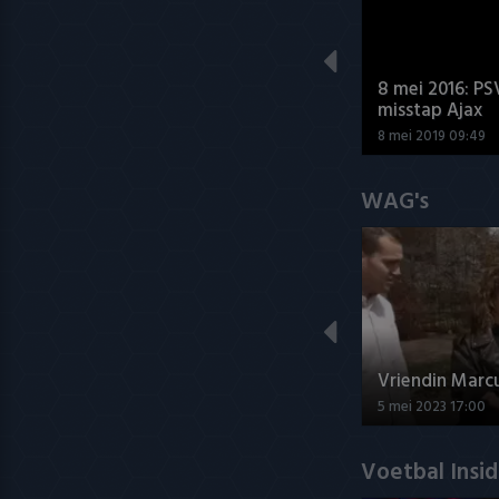
8 mei 2016: PS
misstap Ajax
8 mei 2019 09:49
WAG's
Vriendin Marc
5 mei 2023 17:00
Voetbal Insi