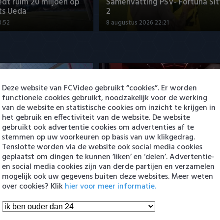
dt ruim 20 miljoen op
Samenvatting PSV- Fortuna Sit
ts Ueda
2
3:52
8 augustus 2026 22:21
Deze website van FCVideo gebruikt “cookies”. Er worden
functionele cookies gebruikt, noodzakelijk voor de werking
van de website en statistische cookies om inzicht te krijgen in
het gebruik en effectiviteit van de website. De website
dt ruim 20 miljoen op
gebruikt ook advertentie cookies om advertenties af te
ts Ueda
Samenvatting AZ - ADO Den H
stemmen op uw voorkeuren op basis van uw klikgedrag.
3:52
8 augustus 2026 23:21
Tenslotte worden via de website ook social media cookies
geplaatst om dingen te kunnen ‘liken’ en ‘delen’. Advertentie-
en social media cookies zijn van derde partijen en verzamelen
en Eredivisie
mogelijk ook uw gegevens buiten deze websites. Meer weten
over cookies? Klik
hier voor meer informatie.