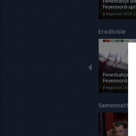
Fenerbahçe bie
Feyenoord-spi
8 augustus 2026 2
Eredivisie
Fenerbahçe bie
Feyenoord-spi
8 augustus 2026 2
Samenvatting