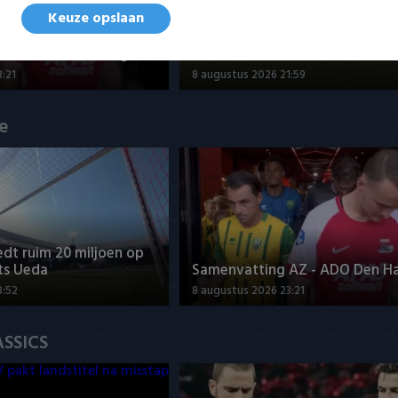
Keuze opslaan
Samenvatting Go Ahead Eagles
AZ - ADO Den Haag 2-0
Willem II 4-1
:21
8 augustus 2026 21:59
ue
dt ruim 20 miljoen op
ts Ueda
Samenvatting AZ - ADO Den H
3:52
8 augustus 2026 23:21
ASSICS