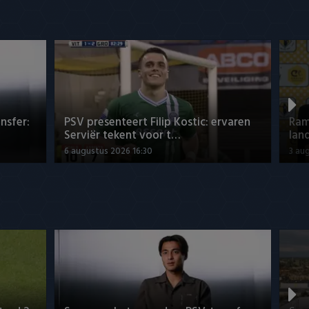
nsfer:
PSV presenteert Filip Kostic: ervaren
Ram
Serviër tekent voor t…
lan
6 augustus 2026 16:30
3 au