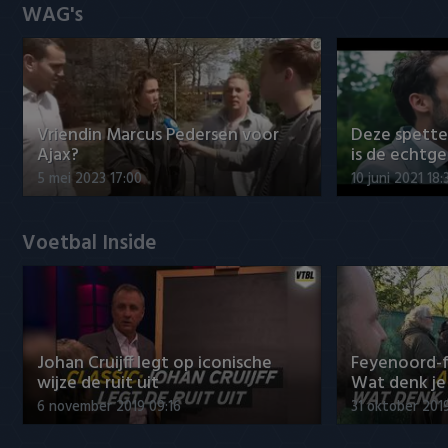
WAG's
Vriendin Marcus Pedersen voor
Deze spett
Ajax?
is de echtg
5 mei 2023 17:00
10 juni 2021 18:
Voetbal Inside
Johan Cruijff legt op iconische
Feyenoord-f
wijze de ruit uit
Wat denk je 
6 november 2019 09:16
31 oktober 201