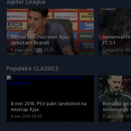
Jupiler League
Míchel Sanchez over Ajax-
Samenvattin
debutant Brandt
FC 3-1
6 augustus 2026 23:25
6 augustus 20
Populaire CLASSICS
8 mei 2016: PSV pakt landstitel na
Ronaldo en
misstap Ajax
onderonsje 
8 mei 2019 09:49
11 april 2019 12