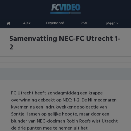
Clubs
Ajax
Feyenoord
PSV
Meer
ADO Den Haag
Competities
Samenvatting NEC-FC Utrecht 1-
Ajax
Eredivisie
Oranje
2
AZ
Keuken Kampioen Divisie
Goals & Samenvattingen
Excelsior
KNVB Beker
FC Groningen
2e Divisie
FC Utrecht heeft zondagmiddag een krappe
FC Twente
Vrouwenvoetbal
overwinning geboekt op NEC: 1-2. De Nijmegenaren
kwamen na een indrukwekkende soloactie van
FC Utrecht
Champions League
Sontje Hansen op gelijke hoogte, maar door een
blunder van NEC-doelman Robin Roefs wist Utrecht
Feyenoord
Europa League
de drie punten mee te nemen uit het