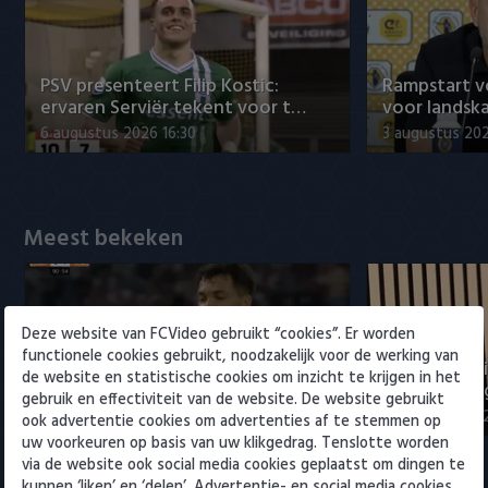
Willem II
PSV presenteert Filip Kostic:
Rampstart v
ervaren Serviër tekent voor t…
voor landsk
6 augustus 2026 16:30
3 augustus 202
Meest bekeken
Deze website van FCVideo gebruikt “cookies”. Er worden
functionele cookies gebruikt, noodzakelijk voor de werking van
Samenvatting Ajax - Shelbourne
Maduro posi
de website en statistische cookies om inzicht te krijgen in het
FC 3-1
ontwikkeling
gebruik en effectiviteit van de website. De website gebruikt
6 augustus 2026 23:07
5 augustus 202
ook advertentie cookies om advertenties af te stemmen op
uw voorkeuren op basis van uw klikgedrag. Tenslotte worden
via de website ook social media cookies geplaatst om dingen te
Eredivisie
kunnen ‘liken’ en ‘delen’. Advertentie- en social media cookies