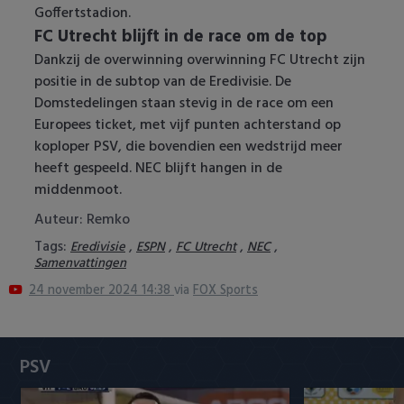
Goffertstadion.
Heracles Almelo
Conference League
FC Utrecht blijft in de race om de top
Dankzij de overwinning overwinning FC Utrecht zijn
NAC Breda
positie in de subtop van de Eredivisie. De
Domstedelingen staan ​​stevig in de race om een ​​
PEC Zwolle
Europees ticket, met vijf punten achterstand op
koploper PSV, die bovendien een wedstrijd meer
PSV
heeft gespeeld. NEC blijft hangen in de
middenmoot.
Roda JC
Auteur: Remko
SC Heerenveen
Tags:
,
,
,
,
Eredivisie
ESPN
FC Utrecht
NEC
Samenvattingen
Sparta
24 november 2024 14:38
via
FOX Sports
Vitesse
VVV Venlo
PSV