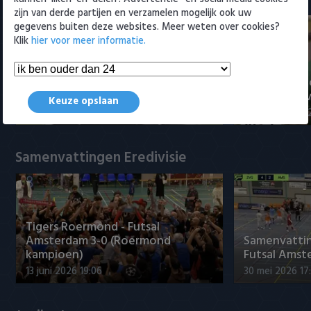
zijn van derde partijen en verzamelen mogelijk ook uw
gegevens buiten deze websites. Meer weten over cookies?
Klik
hier voor meer informatie.
Voorbeschouwing Cambuur-
PSV presente
Excelsior met Plat en El Arguioui
ervaren Ser
Keuze opslaan
6 augustus 2026 18:49
6 augustus 202
Samenvattingen Eredivisie
Tigers Roermond - Futsal
Amsterdam 3-0 (Roermond
Samenvatti
kampioen)
Futsal Amst
13 juni 2026 19:06
30 mei 2026 17