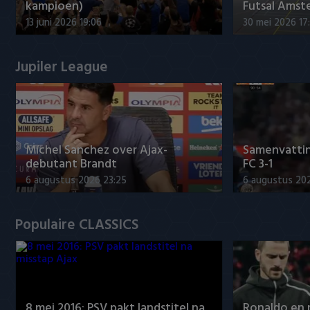
kampioen)
Futsal Amst
13 juni 2026 19:06
30 mei 2026 17
Jupiler League
Míchel Sanchez over Ajax-
Samenvattin
debutant Brandt
FC 3-1
6 augustus 2026 23:25
6 augustus 20
Populaire CLASSICS
8 mei 2016: PSV pakt landstitel na
Ronaldo en