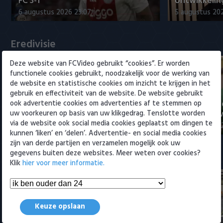
FC 3-1
ontwikkeling
Willem II
6 augustus 2026 23:07
5 augustus 202
Eredivisie
Deze website van FCVideo gebruikt “cookies”. Er worden
functionele cookies gebruikt, noodzakelijk voor de werking van
de website en statistische cookies om inzicht te krijgen in het
gebruik en effectiviteit van de website. De website gebruikt
Voorbeschouwing Cambuur-
PSV presente
ook advertentie cookies om advertenties af te stemmen op
Excelsior met Plat en El Arguioui
ervaren Ser
uw voorkeuren op basis van uw klikgedrag. Tenslotte worden
via de website ook social media cookies geplaatst om dingen te
6 augustus 2026 18:49
6 augustus 202
kunnen ‘liken’ en ‘delen’. Advertentie- en social media cookies
zijn van derde partijen en verzamelen mogelijk ook uw
gegevens buiten deze websites. Meer weten over cookies?
Samenvattingen Eredivisie
Klik
hier voor meer informatie.
Tigers Roermond - Futsal
Keuze opslaan
Amsterdam 3-0 (Roermond
Samenvatti