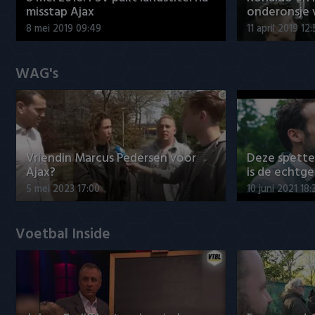
misstap Ajax
onderonsje 
8 mei 2019 09:49
11 april 2019 12
WAG's
Vriendin Marcus Pedersen voor
Deze spett
Ajax?
is de echtg
5 mei 2023 17:00
10 juni 2021 18:
Voetbal Inside