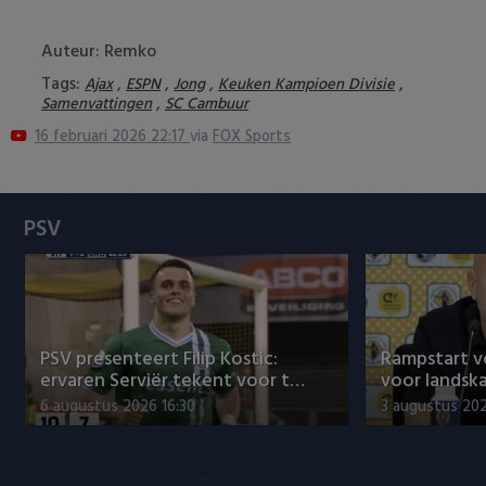
Heracles Almelo
Conference League
Auteur: Remko
NAC Breda
Tags:
,
,
,
,
Ajax
ESPN
Jong
Keuken Kampioen Divisie
,
Samenvattingen
SC Cambuur
PEC Zwolle
16 februari 2026 22:17
via
FOX Sports
PSV
PSV
Roda JC
SC Heerenveen
Sparta
PSV presenteert Filip Kostic:
Rampstart v
ervaren Serviër tekent voor t…
voor landsk
Vitesse
6 augustus 2026 16:30
3 augustus 202
VVV Venlo