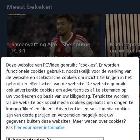
Willem II
Meest bekeken
Samenvatting Ajax - Shelbourne
Maduro posi
FC 3-1
ontwikkeling
6 augustus 2026 23:07
5 augustus 202
Deze website van FCVideo gebruikt “cookies”. Er worden
functionele cookies gebruikt, noodzakelijk voor de werking van
Eredivisie
de website en statistische cookies om inzicht te krijgen in het
gebruik en effectiviteit van de website. De website gebruikt
ook advertentie cookies om advertenties af te stemmen op
uw voorkeuren op basis van uw klikgedrag. Tenslotte worden
via de website ook social media cookies geplaatst om dingen te
kunnen ‘liken’ en ‘delen’. Advertentie- en social media cookies
Voorbeschouwing Cambuur-
PSV presente
zijn van derde partijen en verzamelen mogelijk ook uw
Excelsior met Plat en El Arguioui
ervaren Ser
gegevens buiten deze websites. Meer weten over cookies?
Klik
hier voor meer informatie.
6 augustus 2026 18:49
6 augustus 202