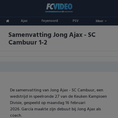
Clubs
Ajax
Feyenoord
PSV
Meer
ADO Den Haag
Competities
Samenvatting Jong Ajax - SC
Ajax
Eredivisie
Oranje
Cambuur 1-2
AZ
Keuken Kampioen Divisie
Goals & Samenvattingen
Excelsior
KNVB Beker
FC Groningen
2e Divisie
FC Twente
Vrouwenvoetbal
De samenvatting van Jong Ajax - SC Cambuur, een
wedstrijd in speelronde 27 van de Keuken Kampioen
FC Utrecht
Champions League
Divisie, gespeeld op maandag 16 februari
2026. García maakte zijn debuut bij Jong Ajax als
Feyenoord
Europa League
coach.