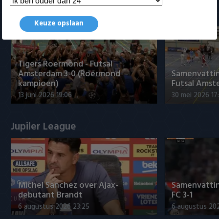
Samenvattingen Eredivisie
Keuze opslaan
Tigers Roermond - Futsal
Amsterdam 3-0 (Roermond
Samenvatti
kampioen)
Futsal Amst
13 juni 2026 19:06
30 mei 2026 17
Jupiler League
Míchel Sanchez over Ajax-
Samenvattin
debutant Brandt
FC 3-1
6 augustus 2026 23:25
6 augustus 20