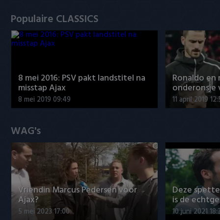
Populaire CLASSICS
8 mei 2016: PSV pakt landstitel na
Ronaldo en
misstap Ajax
onderonsje 
8 mei 2019 09:49
11 april 2019 12
WAG's
Vriendin Marcus Pedersen voor
Deze spett
Ajax?
is de echtg
5 mei 2023 17:00
10 juni 2021 18: