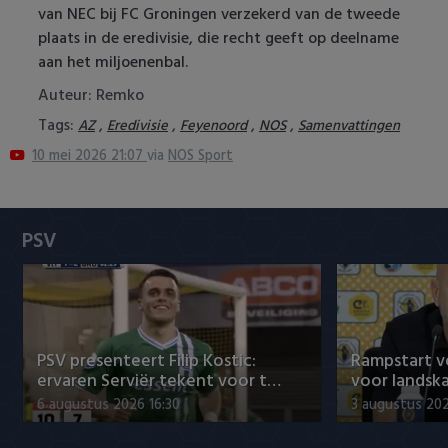
van NEC bij FC Groningen verzekerd van de tweede
Heracles Almelo
Conference League
plaats in de eredivisie, die recht geeft op deelname
aan het miljoenenbal.
NAC Breda
Auteur: Remko
PEC Zwolle
Tags:
,
,
,
,
AZ
Eredivisie
Feyenoord
NOS
Samenvattingen
10 mei 2026 21:07
via
NOS Sport
PSV
Roda JC
PSV
SC Heerenveen
Sparta
Vitesse
PSV presenteert Filip Kostic:
Rampstart v
ervaren Serviër tekent voor t…
voor landsk
VVV Venlo
6 augustus 2026 16:30
3 augustus 202