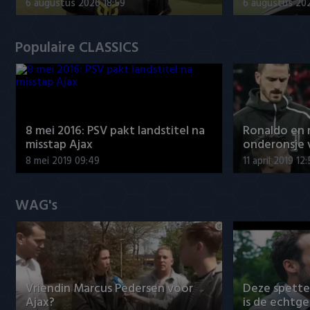
6 augustus 2026 18:59
6 augustus 20
Populaire CLASSICS
8 mei 2016: PSV pakt landstitel na
Ronaldo en
misstap Ajax
onderonsje 
8 mei 2019 09:49
11 april 2019 12
WAG's
Vriendin Marcus Pedersen voor
Deze spett
Ajax?
is de echtg