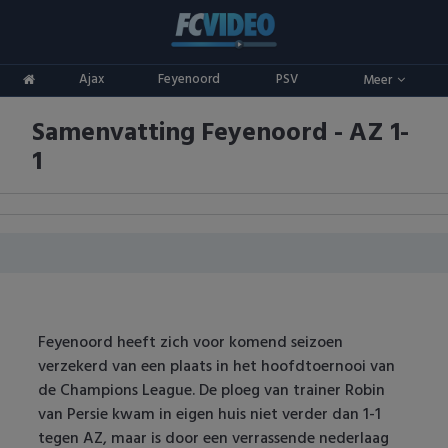
Clubs
Ajax
Feyenoord
PSV
Meer
ADO Den Haag
Competities
Samenvatting Feyenoord - AZ 1-
Ajax
Eredivisie
Oranje
1
AZ
Keuken Kampioen Divisie
Goals & Samenvattingen
Excelsior
KNVB Beker
FC Groningen
2e Divisie
FC Twente
Vrouwenvoetbal
Feyenoord heeft zich voor komend seizoen
verzekerd van een plaats in het hoofdtoernooi van
FC Utrecht
Champions League
de Champions League. De ploeg van trainer Robin
van Persie kwam in eigen huis niet verder dan 1-1
Feyenoord
Europa League
tegen AZ, maar is door een verrassende nederlaag