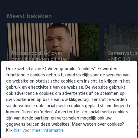
Willem II
Meest bekeken
Maduro positief over
Samenvattin
ontwikkelingen bij Ajax
- NEC 0-0
5 augustus 2026 15:00
5 augustus 20
Deze website van FCVideo gebruikt “cookies”. Er worden
functionele cookies gebruikt, noodzakelijk voor de werking van
de website en statistische cookies om inzicht te krijgen in het
Eredivisie
gebruik en effectiviteit van de website. De website gebruikt
ook advertentie cookies om advertenties af te stemmen op
uw voorkeuren op basis van uw klikgedrag. Tenslotte worden
via de website ook social media cookies geplaatst om dingen te
kunnen ‘liken’ en ‘delen’. Advertentie- en social media cookies
zijn van derde partijen en verzamelen mogelijk ook uw
Voorbeschouwing Cambuur-
PSV presente
gegevens buiten deze websites. Meer weten over cookies?
Excelsior met Plat en El Arguioui
ervaren Ser
Klik
hier voor meer informatie.
6 augustus 2026 18:49
6 augustus 202