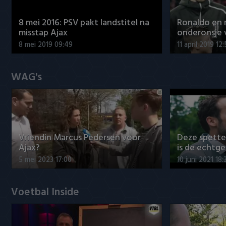
8 mei 2016: PSV pakt landstitel na
Ronaldo en
misstap Ajax
onderonsje 
8 mei 2019 09:49
11 april 2019 12
WAG's
Vriendin Marcus Pedersen voor
Deze spett
Ajax?
is de echtg
5 mei 2023 17:00
10 juni 2021 18:
Voetbal Inside