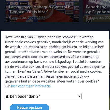
Willem II
Lammers vol onbegrip over rol bij
Fenerbahçe 
Twente: 'Dit is bizar'
op Feyenoor
9 augustus 2026 20:27
8 augustus 20
Eredivisie
Deze website van FCVideo gebruikt “cookies”. Er worden
functionele cookies gebruikt, noodzakelijk voor de werking van
de website en statistische cookies om inzicht te krijgen in het
gebruik en effectiviteit van de website. De website gebruikt
ook advertentie cookies om advertenties af te stemmen op
uw voorkeuren op basis van uw klikgedrag. Tenslotte worden
"Julian Brandt over fitheid, Godts
"Weet niet 
via de website ook social media cookies geplaatst om dingen te
en Ter Stegen"
titelkandida
kunnen ‘liken’ en ‘delen’. Advertentie- en social media cookies
9 augustus 2026 22:57
9 augustus 20
zijn van derde partijen en verzamelen mogelijk ook uw
gegevens buiten deze websites. Meer weten over cookies?
Klik
hier voor meer informatie.
Samenvattingen Eredivisie
Keuze opslaan