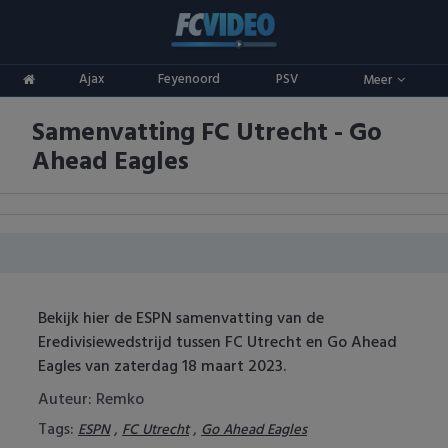
Clubs
Ajax
Feyenoord
PSV
Meer
ADO Den Haag
Competities
Samenvatting FC Utrecht - Go
Ajax
Eredivisie
Oranje
Ahead Eagles
AZ
Keuken Kampioen Divisie
Goals & Samenvattingen
Excelsior
KNVB Beker
FC Groningen
2e Divisie
Bekijk hier de ESPN samenvatting van de
FC Twente
Vrouwenvoetbal
Eredivisiewedstrijd tussen FC Utrecht en Go Ahead
Eagles van zaterdag 18 maart 2023.
FC Utrecht
Champions League
Auteur: Remko
Feyenoord
Europa League
Tags:
,
,
ESPN
FC Utrecht
Go Ahead Eagles