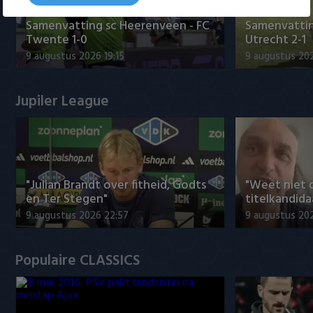
Samenvatting sc Heerenveen - FC
Samenvattin
Twente 1-0
Utrecht 2-1
9 augustus 2026 19:15
9 augustus 202
Jupiler League
"Julian Brandt over fitheid, Godts
"Weet niet 
en Ter Stegen"
titelkandida
9 augustus 2026 22:57
9 augustus 20
Populaire CLASSICS