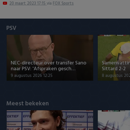
20 maart 2023 17:15
via
FOX Sports
Heracles Almelo
Conference League
NAC Breda
PSV
PEC Zwolle
PSV
Roda JC
NEC-directeur over transfer Sano
Samenvattin
naar PSV: 'Afspraken gesch…
Sittard 2-2
SC Heerenveen
9 augustus 2026 12:25
8 augustus 202
Sparta
Meest bekeken
Vitesse
VVV Venlo