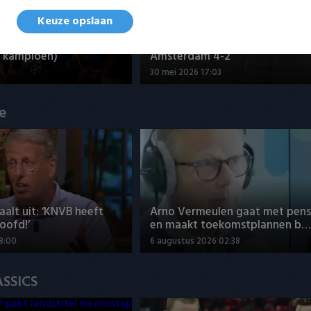
Keuze opslaan
nd - Futsal Amsterdam
Samenvatting ZVG/Cagemax - 
 kampioen)
Amsterdam 4-2
30 mei 2026 17:03
ue
aalt uit: ‘KNVB heeft
Arno Vermeulen gaat met pens
oofd!’
en maakt toekomstplannen b…
8:00
6 augustus 2026 02:38
ASSICS