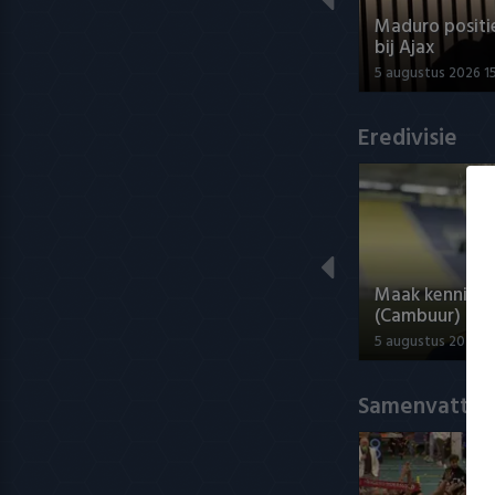
Maduro positi
bij Ajax
5 augustus 2026 1
Eredivisie
Maak kennis 
(Cambuur)
5 augustus 2026 2
Samenvatting