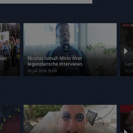
han
Nicolas Isimat-Mirin over
legendarische interviews
Sam
30 juli 2026 15:00
28 ju