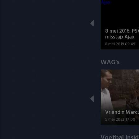
8 mei 2016: PS
misstap Ajax
8 mei 2019 09:49
WAG's
Vriendin Marc
5 mei 2023 17:00
Voetbal Insi