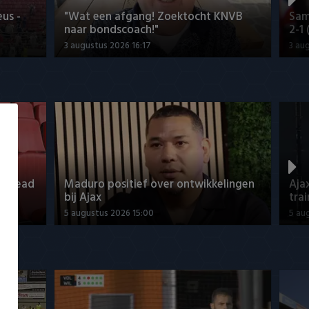
us -
"Wat een afgang! Zoektocht KNVB
Sam
naar bondscoach!"
2-1
3 augustus 2026 16:17
3 au
o Ahead
Maduro positief over ontwikkelingen
Aja
bij Ajax
tra
5 augustus 2026 15:00
5 au