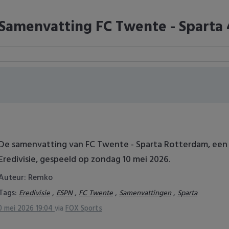
Samenvatting FC Twente - Sparta 
De samenvatting van FC Twente - Sparta Rotterdam, een w
Eredivisie, gespeeld op zondag 10 mei 2026.
Auteur: Remko
Tags:
,
,
,
,
Eredivisie
ESPN
FC Twente
Samenvattingen
Sparta
0 mei 2026 19:04
via
FOX Sports