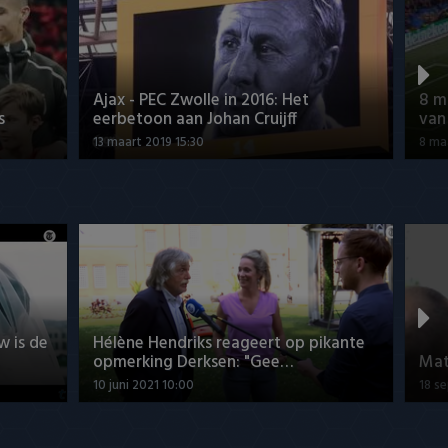
Ajax - PEC Zwolle in 2016: Het
8 m
s
eerbetoon aan Johan Cruijff
van
13 maart 2019 15:30
8 ma
w is de
Hélène Hendriks reageert op pikante
opmerking Derksen: "Gee…
Mat
10 juni 2021 10:00
18 s