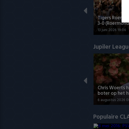
Tigers Roermo
3-0 (Roermond
13 juni 2026 19:06
Jupiler Leag
Chris Woerts h
boter op het h
6 augustus 2026 0
Populaire CL