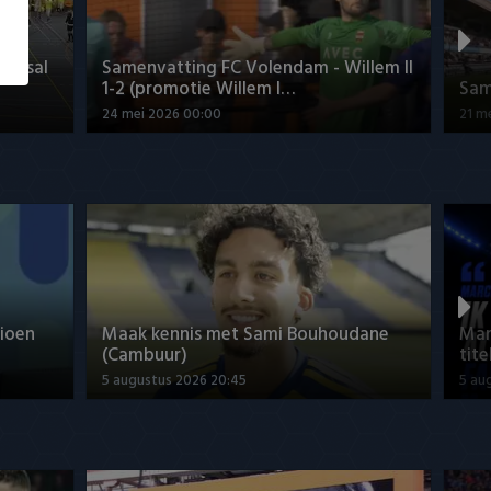
Futsal
Samenvatting FC Volendam - Willem II
1-2 (promotie Willem I…
Sam
24 mei 2026 00:00
21 m
ioen
Maak kennis met Sami Bouhoudane
Mar
(Cambuur)
tite
5 augustus 2026 20:45
5 au