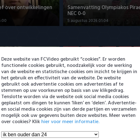
ef over ontwikkelingen
Samenvatting Olympiakos Pirae
NEC 0-0
5:00
5 augustus 2026 01:04
Deze website van FCVideo gebruikt “cookies”. Er worden
functionele cookies gebruikt, noodzakelijk voor de werking
van de website en statistische cookies om inzicht te krijgen in
het gebruik en effectiviteit van de website. De website
met Sami Bouhoudane
Joris Kramer: "Doel is om bij G
gebruikt ook advertentie cookies om advertenties af te
te blijven"
stemmen op uw voorkeuren op basis van uw klikgedrag.
Tenslotte worden via de website ook social media cookies
0:45
5 augustus 2026 20:09
geplaatst om dingen te kunnen ‘liken’ en ‘delen’. Advertentie-
en social media cookies zijn van derde partijen en verzamelen
en Eredivisie
mogelijk ook uw gegevens buiten deze websites. Meer weten
over cookies? Klik
hier voor meer informatie.