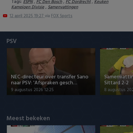
Tags:
,
,
,
ESPN
FC Den Bosch
FC Dordrecht
Keuken
Heracles Almelo
Conference League
,
Kampioen Divisie
Samenvattingen
12 april 2025 19:27
via
FOX Sports
NAC Breda
PEC Zwolle
PSV
PSV
Roda JC
NEC-directeur over transfer Sano
Samenvattin
SC Heerenveen
naar PSV: 'Afspraken gesch…
Sittard 2-2
9 augustus 2026 12:25
8 augustus 202
Sparta
Vitesse
Meest bekeken
VVV Venlo