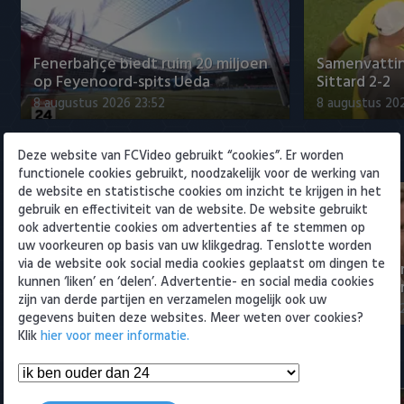
Willem II
Fenerbahçe biedt ruim 20 miljoen
Samenvattin
op Feyenoord-spits Ueda
Sittard 2-2
8 augustus 2026 23:52
8 augustus 202
Deze website van FCVideo gebruikt “cookies”. Er worden
Eredivisie
functionele cookies gebruikt, noodzakelijk voor de werking van
de website en statistische cookies om inzicht te krijgen in het
gebruik en effectiviteit van de website. De website gebruikt
ook advertentie cookies om advertenties af te stemmen op
uw voorkeuren op basis van uw klikgedrag. Tenslotte worden
via de website ook social media cookies geplaatst om dingen te
NEC-directeur over transfer Sano
Eredivisie-di
kunnen ‘liken’ en ‘delen’. Advertentie- en social media cookies
naar PSV: 'Afspraken gesch…
Spanje om t
zijn van derde partijen en verzamelen mogelijk ook uw
9 augustus 2026 12:25
9 augustus 202
gegevens buiten deze websites. Meer weten over cookies?
Klik
hier voor meer informatie.
Samenvattingen Eredivisie