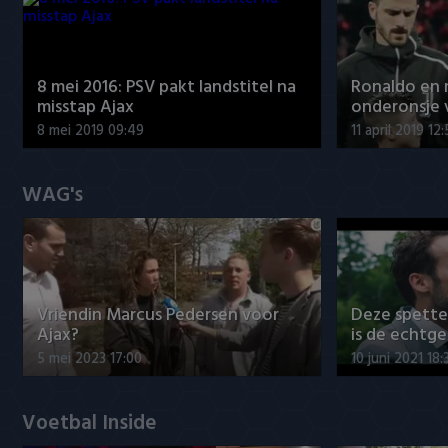
8 mei 2016: PSV pakt landstitel na
Ronaldo en
misstap Ajax
onderonsje 
8 mei 2019 09:49
11 april 2019 12
WAG's
Vriendin Marcus Pedersen voor
Deze spett
Ajax?
is de echtg
5 mei 2023 17:00
10 juni 2021 18:
Voetbal Inside