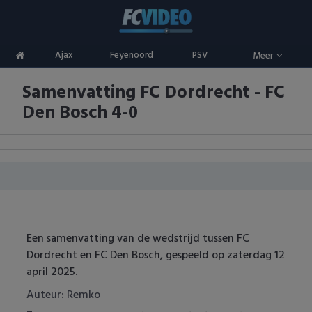
Clubs
Ajax
Feyenoord
PSV
Meer
ADO Den Haag
Competities
Samenvatting FC Dordrecht - FC
Ajax
Eredivisie
Oranje
Den Bosch 4-0
AZ
Keuken Kampioen Divisie
Goals & Samenvattingen
Excelsior
KNVB Beker
FC Groningen
2e Divisie
FC Twente
Vrouwenvoetbal
Een samenvatting van de wedstrijd tussen FC
Dordrecht en FC Den Bosch, gespeeld op zaterdag 12
FC Utrecht
Champions League
april 2025.
Feyenoord
Europa League
Auteur: Remko