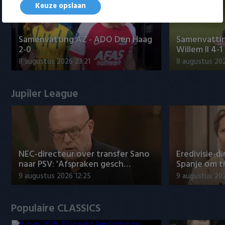
Keuze opslaan
Samenvatting AZ - ADO Den Haag
Samenvattin
2-0
Willem II 4-1
8 augustus 2026 23:21
8 augustus 202
Jupiler League
NEC-directeur over transfer Sano
Eredivisie-di
naar PSV: 'Afspraken gesch…
Spanje om t
9 augustus 2026 12:25
9 augustus 202
Populaire CLASSICS