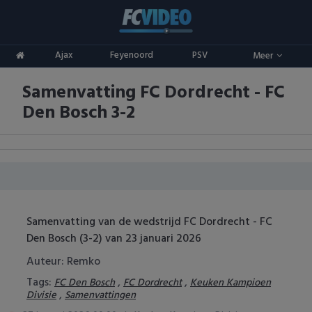
Clubs
Ajax
Feyenoord
PSV
Meer
ADO Den Haag
Competities
Samenvatting FC Dordrecht - FC
Ajax
Eredivisie
Oranje
Den Bosch 3-2
AZ
Keuken Kampioen Divisie
Goals & Samenvattingen
Excelsior
KNVB Beker
FC Groningen
2e Divisie
Samenvatting van de wedstrijd FC Dordrecht - FC
FC Twente
Vrouwenvoetbal
Den Bosch (3-2) van 23 januari 2026
FC Utrecht
Champions League
Auteur: Remko
Tags:
,
,
FC Den Bosch
FC Dordrecht
Keuken Kampioen
Feyenoord
Europa League
,
Divisie
Samenvattingen