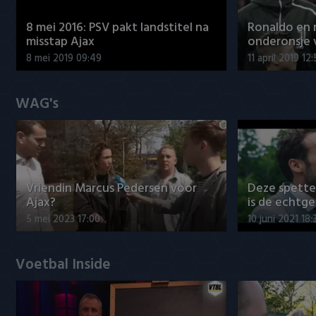
8 mei 2016: PSV pakt landstitel na
Ronaldo en
misstap Ajax
onderonsje 
8 mei 2019 09:49
11 april 2019 12
WAG's
Vriendin Marcus Pedersen voor
Deze spett
Ajax?
is de echtg
5 mei 2023 17:00
10 juni 2021 18:
Voetbal Inside