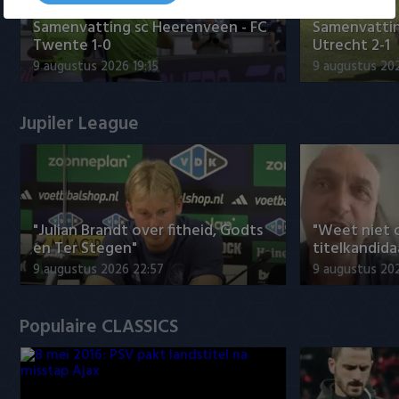
Samenvatting sc Heerenveen - FC
Samenvattin
Twente 1-0
Utrecht 2-1
9 augustus 2026 19:15
9 augustus 202
Jupiler League
"Julian Brandt over fitheid, Godts
"Weet niet 
en Ter Stegen"
titelkandida
9 augustus 2026 22:57
9 augustus 20
Populaire CLASSICS