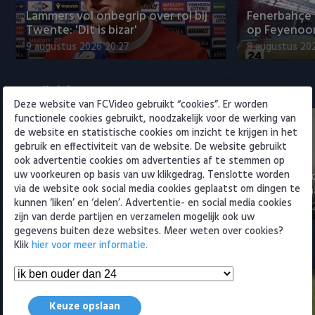
Willem II
Lammers vol onbegrip over rol bij
Fenerbahçe 
Twente: 'Dit is bizar'
op Feyenoor
9 augustus 2026 20:27
8 augustus 20
Eredivisie
Deze website van FCVideo gebruikt “cookies”. Er worden
functionele cookies gebruikt, noodzakelijk voor de werking van
de website en statistische cookies om inzicht te krijgen in het
gebruik en effectiviteit van de website. De website gebruikt
ook advertentie cookies om advertenties af te stemmen op
"Julian Brandt over fitheid, Godts
"Weet niet 
uw voorkeuren op basis van uw klikgedrag. Tenslotte worden
en Ter Stegen"
titelkandida
via de website ook social media cookies geplaatst om dingen te
kunnen ‘liken’ en ‘delen’. Advertentie- en social media cookies
9 augustus 2026 22:57
9 augustus 20
zijn van derde partijen en verzamelen mogelijk ook uw
gegevens buiten deze websites. Meer weten over cookies?
Klik
hier voor meer informatie.
Samenvattingen Eredivisie
Keuze opslaan