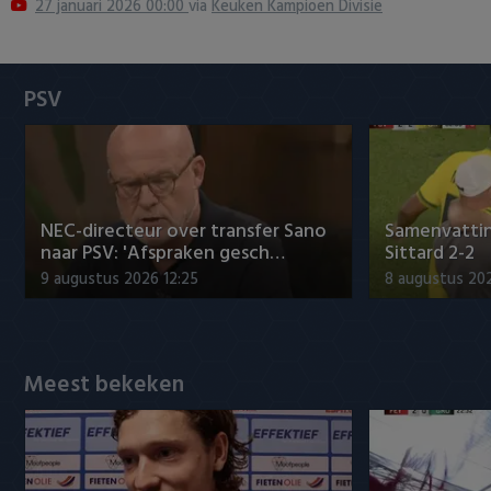
27 januari 2026 00:00
via
Keuken Kampioen Divisie
Heracles Almelo
Conference League
NAC Breda
PSV
PEC Zwolle
PSV
NEC-directeur over transfer Sano
Samenvattin
Roda JC
naar PSV: 'Afspraken gesch…
Sittard 2-2
9 augustus 2026 12:25
8 augustus 202
SC Heerenveen
Sparta
Meest bekeken
Vitesse
VVV Venlo