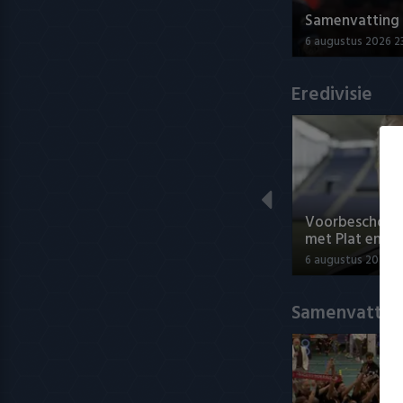
Samenvatting A
6 augustus 2026 2
Eredivisie
Voorbeschouwi
met Plat en El
6 augustus 2026 1
Samenvatting