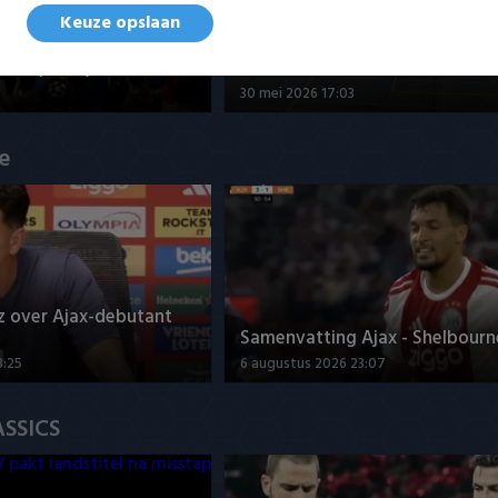
Keuze opslaan
nd - Futsal Amsterdam
Samenvatting ZVG/Cagemax - 
 kampioen)
Amsterdam 4-2
30 mei 2026 17:03
ue
z over Ajax-debutant
Samenvatting Ajax - Shelbourne
3:25
6 augustus 2026 23:07
ASSICS