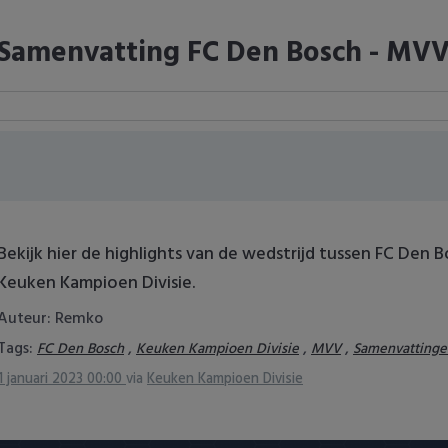
Samenvatting FC Den Bosch - MVV 
Bekijk hier de highlights van de wedstrijd tussen FC Den 
Keuken Kampioen Divisie.
Auteur: Remko
Tags:
,
,
,
FC Den Bosch
Keuken Kampioen Divisie
MVV
Samenvattinge
1 januari 2023 00:00
via
Keuken Kampioen Divisie