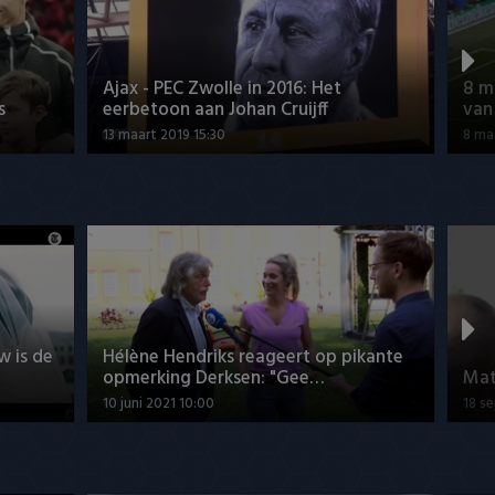
Ajax - PEC Zwolle in 2016: Het
8 m
s
eerbetoon aan Johan Cruijff
van
13 maart 2019 15:30
8 ma
w is de
Hélène Hendriks reageert op pikante
opmerking Derksen: "Gee…
Mat
10 juni 2021 10:00
18 s