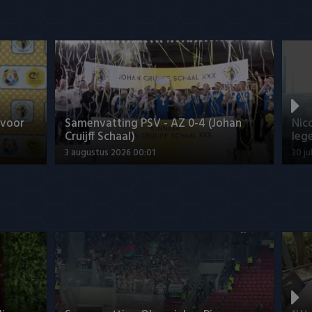
 voor
Samenvatting PSV - AZ 0-4 (Johan
Nic
Cruijff Schaal)
leg
3 augustus 2026 00:01
30 ju