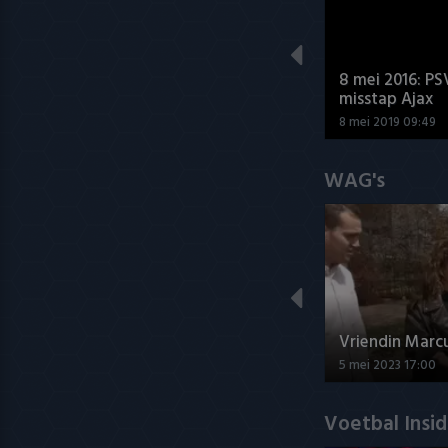
8 mei 2016: PS
misstap Ajax
8 mei 2019 09:49
WAG's
Vriendin Marc
5 mei 2023 17:00
Voetbal Insi