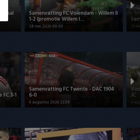
Futsal
Samenvatting FC Volendam - Willem II
1-2 (promotie Willem I…
Sam
24 mei 2026 00:00
21 m
Samenvatting FC Twente - DAC 1904
Voo
 FC 3-1
6-0
JC
6 augustus 2026 22:59
6 au