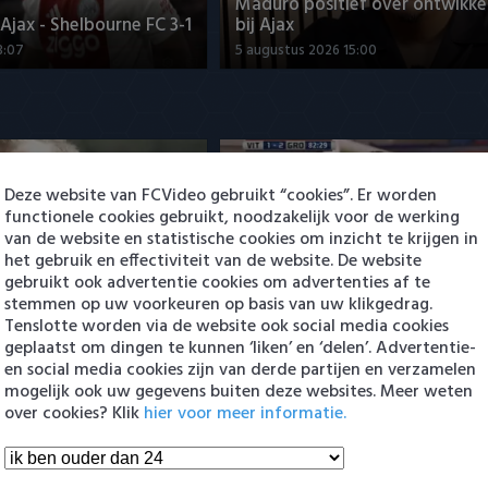
Maduro positief over ontwikke
jax - Shelbourne FC 3-1
bij Ajax
3:07
5 augustus 2026 15:00
Deze website van FCVideo gebruikt “cookies”. Er worden
functionele cookies gebruikt, noodzakelijk voor de werking
van de website en statistische cookies om inzicht te krijgen in
het gebruik en effectiviteit van de website. De website
ng Cambuur-Excelsior
PSV presenteert Filip Kostic: e
gebruikt ook advertentie cookies om advertenties af te
 Arguioui
Serviër tekent voor t…
stemmen op uw voorkeuren op basis van uw klikgedrag.
8:49
6 augustus 2026 16:30
Tenslotte worden via de website ook social media cookies
geplaatst om dingen te kunnen ‘liken’ en ‘delen’. Advertentie-
en social media cookies zijn van derde partijen en verzamelen
en Eredivisie
mogelijk ook uw gegevens buiten deze websites. Meer weten
over cookies? Klik
hier voor meer informatie.