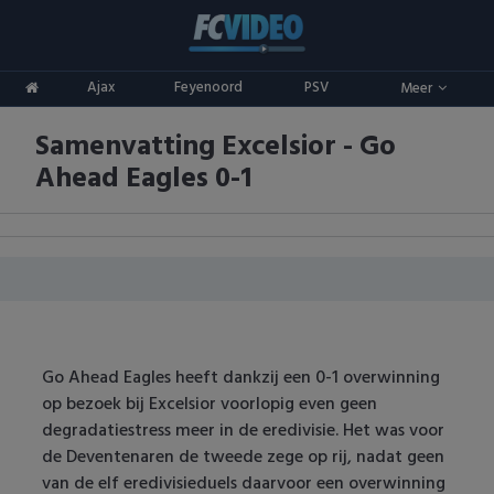
Clubs
Ajax
Feyenoord
PSV
Meer
ADO Den Haag
Competities
Samenvatting Excelsior - Go
Ajax
Eredivisie
Oranje
Ahead Eagles 0-1
AZ
Keuken Kampioen Divisie
Goals & Samenvattingen
Excelsior
KNVB Beker
FC Groningen
2e Divisie
FC Twente
Vrouwenvoetbal
Go Ahead Eagles heeft dankzij een 0-1 overwinning
op bezoek bij Excelsior voorlopig even geen
FC Utrecht
Champions League
degradatiestress meer in de eredivisie. Het was voor
de Deventenaren de tweede zege op rij, nadat geen
Feyenoord
Europa League
van de elf eredivisieduels daarvoor een overwinning