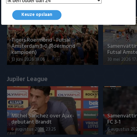
Samenvattingen Eredivisie
Keuze opslaan
Tigers Roermond - Futsal
Amsterdam 3-0 (Roermond
Samenvatti
kampioen)
Futsal Amst
13 juni 2026 19:06
30 mei 2026 17
Jupiler League
Míchel Sanchez over Ajax-
Samenvattin
debutant Brandt
FC 3-1
6 augustus 2026 23:25
6 augustus 20