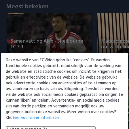
Willem II
Meest bekeken
Samenvatting Ajax - Shelbourne
Maduro posi
FC 3-1
ontwikkeling
6 augustus 2026 23:07
5 augustus 202
Deze website van FCVideo gebruikt “cookies”. Er worden
functionele cookies gebruikt, noodzakelijk voor de werking van
Eredivisie
de website en statistische cookies om inzicht te krijgen in het
gebruik en effectiviteit van de website. De website gebruikt
ook advertentie cookies om advertenties af te stemmen op
uw voorkeuren op basis van uw klikgedrag. Tenslotte worden
via de website ook social media cookies geplaatst om dingen te
kunnen ‘liken’ en ‘delen’. Advertentie- en social media cookies
Voorbeschouwing Cambuur-
PSV presente
zijn van derde partijen en verzamelen mogelijk ook uw
Excelsior met Plat en El Arguioui
ervaren Ser
gegevens buiten deze websites. Meer weten over cookies?
Klik
hier voor meer informatie.
6 augustus 2026 18:49
6 augustus 202