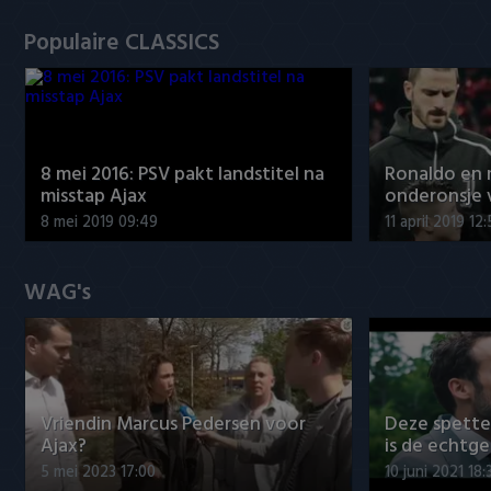
Populaire CLASSICS
8 mei 2016: PSV pakt landstitel na
Ronaldo en
misstap Ajax
onderonsje 
8 mei 2019 09:49
11 april 2019 12
WAG's
Vriendin Marcus Pedersen voor
Deze spett
Ajax?
is de echtg
5 mei 2023 17:00
10 juni 2021 18: