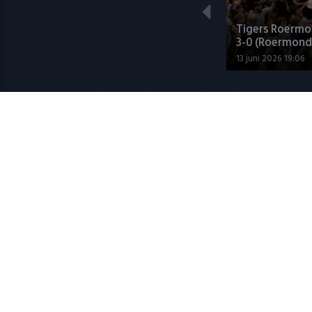
Tigers Roermo
3-0 (Roermond
13 juni 2026 19:06
Jupiler Leag
Chris Woerts h
boter op het h
6 augustus 2026 0
Populaire CL