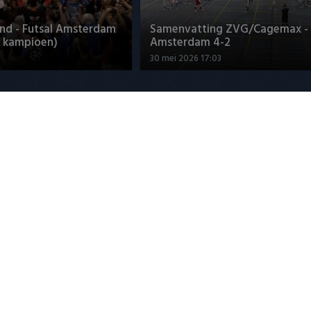
nd - Futsal Amsterdam
Samenvatting ZVG/Cagemax - 
 kampioen)
Amsterdam 4-2
30 mei 2026 17:03
ue
aalt uit: ‘KNVB heeft
Maak kennis met Sami Bouhou
oofd!’
(Cambuur)
8:00
5 augustus 2026 20:45
ASSICS