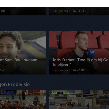
ef over ontwikkelingen
Samenvatting Olympiakos Pirae
NEC 0-0
5:00
5 augustus 2026 01:04
met Sami Bouhoudane
Joris Kramer: "Doel is om bij G
te blijven"
0:45
5 augustus 2026 20:09
en Eredivisie