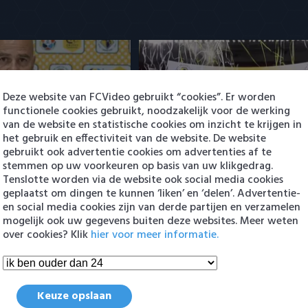
Deze website van FCVideo gebruikt “cookies”. Er worden
functionele cookies gebruikt, noodzakelijk voor de werking
r PSV: pak slaag voor
Samenvatting PSV - AZ 0-4 (Jo
van de website en statistische cookies om inzicht te krijgen in
n
Cruijff Schaal)
het gebruik en effectiviteit van de website. De website
1:03
gebruikt ook advertentie cookies om advertenties af te
3 augustus 2026 00:01
stemmen op uw voorkeuren op basis van uw klikgedrag.
Tenslotte worden via de website ook social media cookies
geplaatst om dingen te kunnen ‘liken’ en ‘delen’. Advertentie-
en social media cookies zijn van derde partijen en verzamelen
en
mogelijk ook uw gegevens buiten deze websites. Meer weten
over cookies? Klik
hier voor meer informatie.
Keuze opslaan