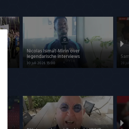
han
Nicolas Isimat-Mirin over
legendarische interviews
Sam
30 juli 2026 15:00
28 ju