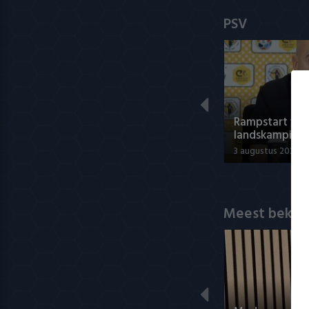
PSV
Rampstart voo
landskampioe
3 augustus 2026 0
Meest bekek