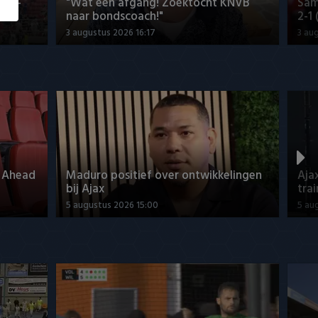
us -
"Wat een afgang! Zoektocht KNVB
Sam
naar bondscoach!"
2-1
3 augustus 2026 16:17
3 au
o Ahead
Maduro positief over ontwikkelingen
Aja
bij Ajax
tra
5 augustus 2026 15:00
5 au