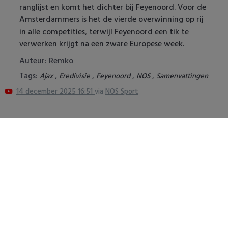
ranglijst en komt het dichter bij Feyenoord. Voor de
Amsterdammers is het de vierde overwinning op rij
in alle competities, terwijl Feyenoord een tik te
verwerken krijgt na een zware Europese week.
Auteur: Remko
Tags:
,
,
,
,
Ajax
Eredivisie
Feyenoord
NOS
Samenvattingen
14 december 2025 16:51
via
NOS Sport
PSV
Samenvatting PSV- Fortuna
Sano aan he
Sittard 2-2
transfer: 'P
8 augustus 2026 22:21
8 augustus 202