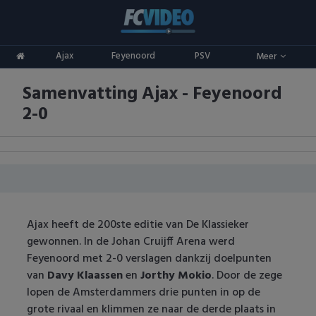
Clubs
Ajax
Feyenoord
PSV
Meer
ADO Den Haag
Competities
Samenvatting Ajax - Feyenoord
Ajax
Eredivisie
Oranje
2-0
AZ
Keuken Kampioen Divisie
Goals & Samenvattingen
Excelsior
KNVB Beker
FC Groningen
2e Divisie
Ajax heeft de 200ste editie van De Klassieker
FC Twente
Vrouwenvoetbal
gewonnen. In de Johan Cruijff Arena werd
Feyenoord met 2-0 verslagen dankzij doelpunten
FC Utrecht
Champions League
van
Davy Klaassen
en
Jorthy Mokio
. Door de zege
lopen de Amsterdammers drie punten in op de
Feyenoord
Europa League
grote rivaal en klimmen ze naar de derde plaats in