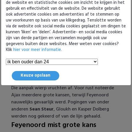
Willem II
de website en statistische cookies om inzicht te krijgen in het
kreeg om van afstand uit te halen en fraai raak
gebruik en effectiviteit van de website. De website gebruikt
schoot: 1-0. Bij het vieren van het doelpunt liep de
ook advertentie cookies om advertenties af te stemmen op
uw voorkeuren op basis van uw klikgedrag. Tenslotte worden
aanvoerder een bloedende wenkbrauw op, nadat
via de website ook social media cookies geplaatst om dingen te
ploeggenoot Lucas Rosa iets te enthousiast kwam
kunnen ‘liken’ en ‘delen’. Advertentie- en social media cookies
invliegen.
zijn van derde partijen en verzamelen mogelijk ook uw
Nieuwe aanpak onder Grim
gegevens buiten deze websites. Meer weten over cookies?
Klik
hier voor meer informatie.
Ajax liet Feyenoord bewust het balbezit en loerde
op fouten om snel toe te slaan. Het is de nieuwe
spelopvatting onder interim-trainer
Fred Grim
, die
met een extra verdedigende middenvelder
Keuze opslaan
compacter speelt dan zijn voorganger.
Die aanpak wierp vruchten af. Voor rust noteerde
Ajax meerdere grote kansen, terwijl Feyenoord
nauwelijks gevaarlijk werd. Pogingen van onder
anderen
Sean Steur
, Gloukh en Kasper Dolberg
werden nog gekeerd of van de lijn gehaald.
Feyenoord mist grote kans