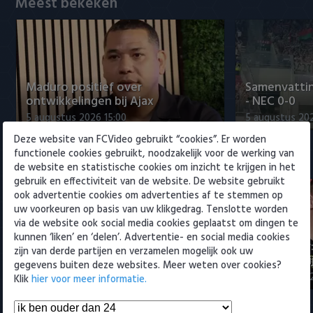
Meest bekeken
Willem II
Maduro positief over
Samenvattin
ontwikkelingen bij Ajax
- NEC 0-0
5 augustus 2026 15:00
5 augustus 20
Deze website van FCVideo gebruikt “cookies”. Er worden
functionele cookies gebruikt, noodzakelijk voor de werking van
Eredivisie
de website en statistische cookies om inzicht te krijgen in het
gebruik en effectiviteit van de website. De website gebruikt
ook advertentie cookies om advertenties af te stemmen op
uw voorkeuren op basis van uw klikgedrag. Tenslotte worden
via de website ook social media cookies geplaatst om dingen te
kunnen ‘liken’ en ‘delen’. Advertentie- en social media cookies
Maak kennis met Sami
Joris Kramer
zijn van derde partijen en verzamelen mogelijk ook uw
Bouhoudane (Cambuur)
Ahead te bli
gegevens buiten deze websites. Meer weten over cookies?
5 augustus 2026 20:45
5 augustus 20
Klik
hier voor meer informatie.