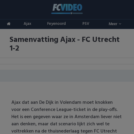
Clubs
Ajax
Feyenoord
PSV
Meer
ADO Den Haag
Competities
Samenvatting Ajax - FC Utrecht
Ajax
Eredivisie
Oranje
1-2
AZ
Keuken Kampioen Divisie
Goals & Samenvattingen
Excelsior
KNVB Beker
FC Groningen
2e Divisie
FC Twente
Vrouwenvoetbal
Ajax dat aan De Dijk in Volendam moet knokken
voor een Conference League-ticket in de play-offs.
FC Utrecht
Champions League
Het is een gegeven waar ze in Amsterdam liever niet
aan denken, maar dat scenario lijkt zich wel te
Feyenoord
Europa League
voltrekken na de thuisnederlaag tegen FC Utrecht