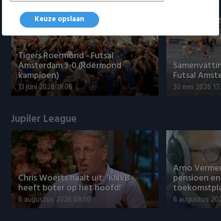
Samenvattingen Eredivisie
Keuze opslaan
Tigers Roermond - Futsal
Amsterdam 3-0 (Roermond
Samenvatti
kampioen)
Futsal Amst
13 juni 2026 19:06
30 mei 2026 17
Jupiler League
Arno Verme
Chris Woerts haalt uit: ‘KNVB
pensioen en
heeft boter op het hoofd!’
toekomstpl
6 augustus 2026 08:00
6 augustus 20