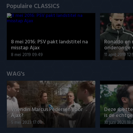
Populaire CLASSICS
8 mei 2016: PSV pakt landstitel na
Ronaldo en
misstap Ajax
onderonsje 
8 mei 2019 09:49
11 april 2019 12
WAG's
Vriendin Marcus Pedersen voor
Deze spett
Ajax?
is de echtg
5 mei 2023 17:00
10 juni 2021 18: