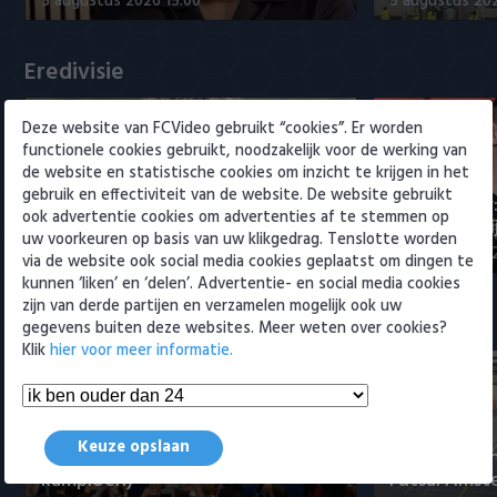
5 augustus 2026 15:00
5 augustus 20
Willem II
Eredivisie
Deze website van FCVideo gebruikt “cookies”. Er worden
functionele cookies gebruikt, noodzakelijk voor de werking van
de website en statistische cookies om inzicht te krijgen in het
gebruik en effectiviteit van de website. De website gebruikt
Maak kennis met Sami
Joris Kramer
ook advertentie cookies om advertenties af te stemmen op
Bouhoudane (Cambuur)
Ahead te bli
uw voorkeuren op basis van uw klikgedrag. Tenslotte worden
5 augustus 2026 20:45
5 augustus 20
via de website ook social media cookies geplaatst om dingen te
kunnen ‘liken’ en ‘delen’. Advertentie- en social media cookies
zijn van derde partijen en verzamelen mogelijk ook uw
Samenvattingen Eredivisie
gegevens buiten deze websites. Meer weten over cookies?
Klik
hier voor meer informatie.
Tigers Roermond - Futsal
Keuze opslaan
Amsterdam 3-0 (Roermond
Samenvatti
kampioen)
Futsal Amst