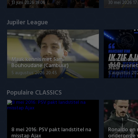
13 juni 2026 19:06
30 mei 2026 17
Jupiler League
Maak kennis met Sami
Marciano Vin
Bouhoudane (Cambuur)
titelfavorie
5 augustus 2026 20:45
5 augustus 20
Populaire CLASSICS
8 mei 2016: PSV pakt landstitel na
Ronaldo en
misstap Ajax
onderonsje 