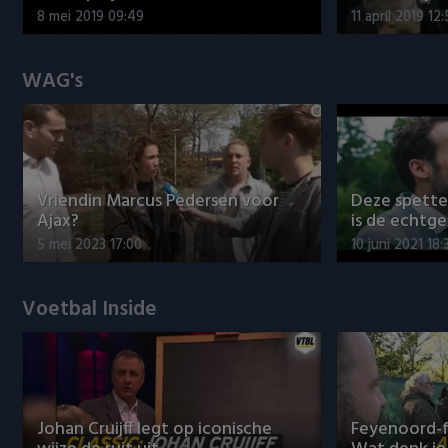
8 mei 2019 09:49
11 april 2019 12
WAG's
Vriendin Marcus Pedersen voor
Deze spett
Ajax?
is de echtg
5 mei 2023 17:00
10 juni 2021 18:
Voetbal Inside
Johan Cruijff legt op iconische
Feyenoord-f