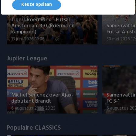
Keuze opslaan
Tigers Roermond - Futsal
Amsterdam 3-0 (Roermond
Samenvatti
kampioen)
Futsal Amst
13 juni 2026 19:06
30 mei 2026 17
Jupiler League
Míchel Sanchez over Ajax-
Samenvattin
debutant Brandt
FC 3-1
6 augustus 2026 23:25
6 augustus 20
Populaire CLASSICS