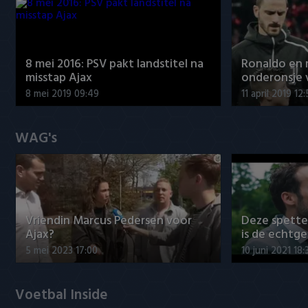
8 mei 2016: PSV pakt landstitel na
Ronaldo en
misstap Ajax
onderonsje 
8 mei 2019 09:49
11 april 2019 12
WAG's
Vriendin Marcus Pedersen voor
Deze spett
Ajax?
is de echtg
5 mei 2023 17:00
10 juni 2021 18:
Voetbal Inside