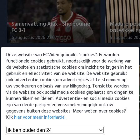
Willem II
Samenvatting Ajax - Shelbourne
Maduro posi
FC 3-1
ontwikkeling
6 augustus 2026 23:07
5 augustus 202
Deze website van FCVideo gebruikt “cookies”. Er worden
Eredivisie
functionele cookies gebruikt, noodzakelijk voor de werking van
de website en statistische cookies om inzicht te krijgen in het
gebruik en effectiviteit van de website. De website gebruikt
ook advertentie cookies om advertenties af te stemmen op
uw voorkeuren op basis van uw klikgedrag. Tenslotte worden
via de website ook social media cookies geplaatst om dingen te
Voorbeschouwing Cambuur-
PSV presente
kunnen ‘liken’ en ‘delen’. Advertentie- en social media cookies
Excelsior met Plat en El Arguioui
ervaren Ser
zijn van derde partijen en verzamelen mogelijk ook uw
6 augustus 2026 18:49
6 augustus 202
gegevens buiten deze websites. Meer weten over cookies?
Klik
hier voor meer informatie.
Samenvattingen Eredivisie