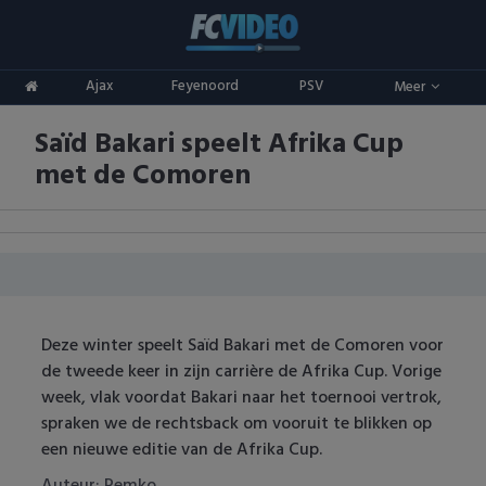
Clubs
Ajax
Feyenoord
PSV
Meer
ADO Den Haag
Competities
Saïd Bakari speelt Afrika Cup
Ajax
Eredivisie
Oranje
met de Comoren
AZ
Keuken Kampioen Divisie
Goals & Samenvattingen
Excelsior
KNVB Beker
FC Groningen
2e Divisie
Deze winter speelt Saïd Bakari met de Comoren voor
FC Twente
Vrouwenvoetbal
de tweede keer in zijn carrière de Afrika Cup. Vorige
week, vlak voordat Bakari naar het toernooi vertrok,
FC Utrecht
Champions League
spraken we de rechtsback om vooruit te blikken op
een nieuwe editie van de Afrika Cup.
Feyenoord
Europa League