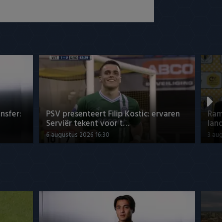
nsfer:
PSV presenteert Filip Kostic: ervaren
Ram
Serviër tekent voor t…
lan
6 augustus 2026 16:30
3 au