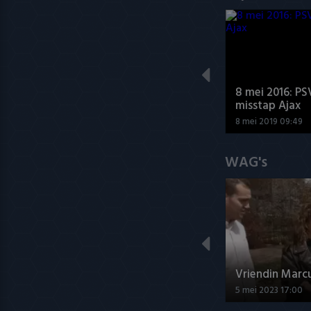
8 mei 2016: PS
misstap Ajax
8 mei 2019 09:49
WAG's
Vriendin Marc
5 mei 2023 17:00