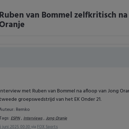
Ruben van Bommel zelfkritisch na
Oranje
Interview met Ruben van Bommel na afloop van Jong Oran
tweede groepswedstrijd van het EK Onder 21.
Auteur: Remko
Tags:
,
,
ESPN
Interviews
Jong Oranje
6 juni 2025 00:30
via
FOX Sports