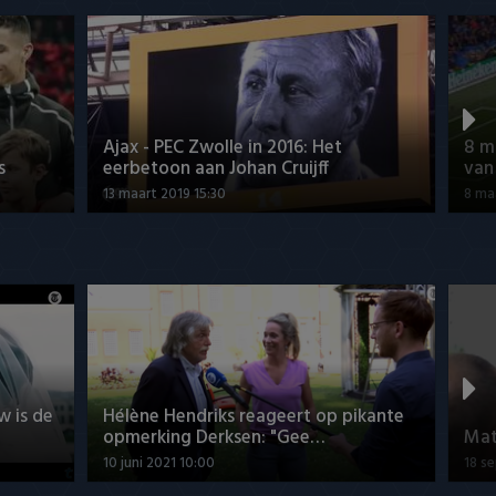
Ajax - PEC Zwolle in 2016: Het
8 m
s
eerbetoon aan Johan Cruijff
van
13 maart 2019 15:30
8 ma
w is de
Hélène Hendriks reageert op pikante
opmerking Derksen: "Gee…
Mat
10 juni 2021 10:00
18 s