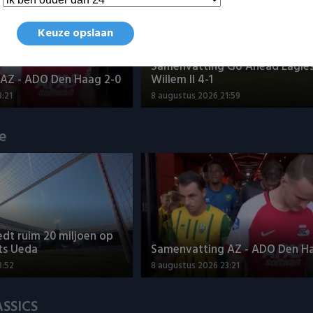
Keuze opslaan
Samenvatting Go Ahead Eagles
AZ - ADO Den Haag 2-0
Willem II 4-1
:21
8 augustus 2026 21:59
ue
dt ruim 20 miljoen op
ts Ueda
Samenvatting AZ - ADO Den H
3:52
8 augustus 2026 23:21
ASSICS