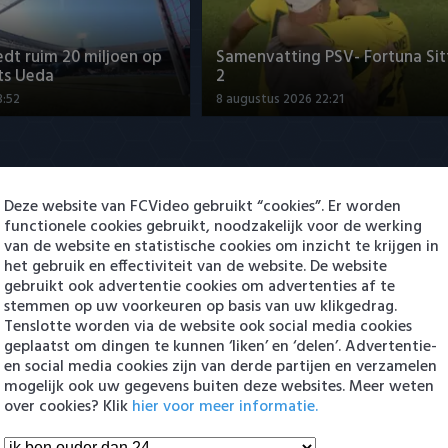
dt ruim 20 miljoen op
Samenvatting PSV- Fortuna Sit
ts Ueda
2
3:52
8 augustus 2026 22:21
Deze website van FCVideo gebruikt “cookies”. Er worden
functionele cookies gebruikt, noodzakelijk voor de werking
van de website en statistische cookies om inzicht te krijgen in
het gebruik en effectiviteit van de website. De website
gebruikt ook advertentie cookies om advertenties af te
dt ruim 20 miljoen op
stemmen op uw voorkeuren op basis van uw klikgedrag.
ts Ueda
Samenvatting AZ - ADO Den H
Tenslotte worden via de website ook social media cookies
3:52
8 augustus 2026 23:21
geplaatst om dingen te kunnen ‘liken’ en ‘delen’. Advertentie-
en social media cookies zijn van derde partijen en verzamelen
mogelijk ook uw gegevens buiten deze websites. Meer weten
en Eredivisie
over cookies? Klik
hier voor meer informatie.