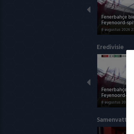
Fenerbahçe bie
Feyenoord-spi
8 augustus 2026 2
Eredivisie
Fenerbahçe bie
Feyenoord-spi
8 augustus 2026 2
Samenvatting