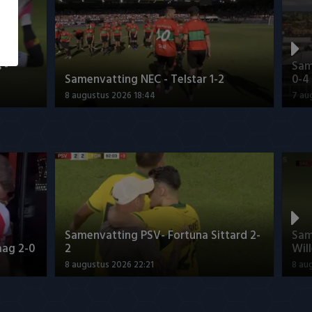
 -
Sam
Samenvatting NEC - Telstar 1-2
0-4
8 augustus 2026 18:44
7 au
Samenvatting PSV- Fortuna Sittard 2-
Sam
aag 2-0
2
Will
8 augustus 2026 22:21
8 au