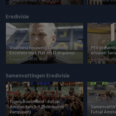
6 augustus 2026 23:07
5 augustus 202
Willem II
Eredivisie
Voorbeschouwing Cambuur-
PSV presente
Excelsior met Plat en El Arguioui
ervaren Ser
6 augustus 2026 18:49
6 augustus 202
Samenvattingen Eredivisie
Tigers Roermond - Futsal
Amsterdam 3-0 (Roermond
Samenvatti
kampioen)
Futsal Amst