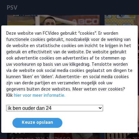
Heracles Almelo
Conference League
PSV
NAC Breda
Deze website van FCVideo gebruikt “cookies”. Er worden
PEC Zwolle
functionele cookies gebruikt, noodzakelijk voor de werking van
PSV presenteert Filip Kostic:
Rampstart v
de website en statistische cookies om inzicht te krijgen in het
PSV
ervaren Serviër tekent voor t…
voor landsk
gebruik en effectiviteit van de website. De website gebruikt
ook advertentie cookies om advertenties af te stemmen op
6 augustus 2026 16:30
3 augustus 202
uw voorkeuren op basis van uw klikgedrag. Tenslotte worden
Roda JC
via de website ook social media cookies geplaatst om dingen te
kunnen ‘liken’ en ‘delen’. Advertentie- en social media cookies
SC Heerenveen
zijn van derde partijen en verzamelen mogelijk ook uw
Meest bekeken
gegevens buiten deze websites. Meer weten over cookies?
Sparta
Klik
hier voor meer informatie.
Vitesse
Keuze opslaan
VVV Venlo
Samenvatting Ajax - Shelbourne
Maduro posi
FC 3-1
ontwikkeling