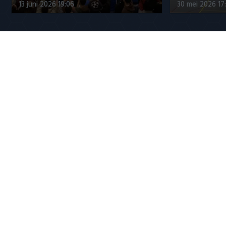
13 juni 2026 19:06
30 mei 2026 17
Jupiler League
Míchel Sanchez over Ajax-
Samenvattin
debutant Brandt
FC 3-1
6 augustus 2026 23:25
6 augustus 20
Populaire CLASSICS
8 mei 2016: PSV pakt landstitel na
Ronaldo en
misstap Ajax
onderonsje 