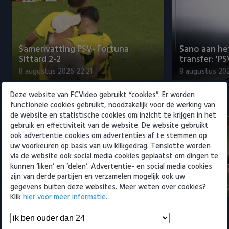
Willem II
Samenvatting PSV- Fortuna
Sano aan he
Sittard 2-2
transfer: 'P
8 augustus 2026 22:21
8 augustus 202
Deze website van FCVideo gebruikt “cookies”. Er worden
Eredivisie
functionele cookies gebruikt, noodzakelijk voor de werking van
de website en statistische cookies om inzicht te krijgen in het
gebruik en effectiviteit van de website. De website gebruikt
ook advertentie cookies om advertenties af te stemmen op
uw voorkeuren op basis van uw klikgedrag. Tenslotte worden
via de website ook social media cookies geplaatst om dingen te
Samenvatting PSV- Fortuna
Samenvattin
kunnen ‘liken’ en ‘delen’. Advertentie- en social media cookies
Sittard 2-2
Willem II 4-1
zijn van derde partijen en verzamelen mogelijk ook uw
gegevens buiten deze websites. Meer weten over cookies?
8 augustus 2026 22:21
8 augustus 202
Klik
hier voor meer informatie.
Samenvattingen Eredivisie