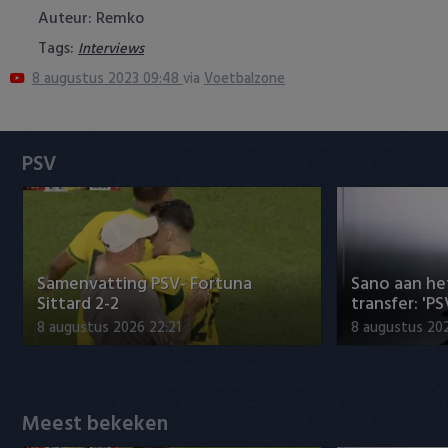
Auteur: Remko
Heracles Almelo
Conference League
Tags:
Interviews
NAC Breda
8 augustus 2023 09:48
via
Voetbalzone
PEC Zwolle
PSV
PSV
Roda JC
SC Heerenveen
Samenvatting PSV- Fortuna
Sano aan he
Sittard 2-2
transfer: 'P
Sparta
8 augustus 2026 22:21
8 augustus 202
Vitesse
VVV Venlo
Meest bekeken