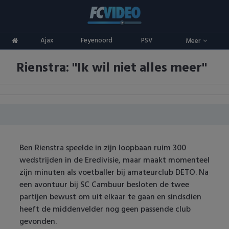
Clubs
Ajax
Feyenoord
PSV
Meer
ADO Den Haag
Competities
Rienstra: "Ik wil niet alles meer"
Ajax
Eredivisie
Oranje
AZ
Keuken Kampioen Divisie
Goals & Samenvattingen
Excelsior
KNVB Beker
FC Groningen
2e Divisie
Ben Rienstra speelde in zijn loopbaan ruim 300
wedstrijden in de Eredivisie, maar maakt momenteel
FC Twente
Vrouwenvoetbal
zijn minuten als voetballer bij amateurclub DETO. Na
een avontuur bij SC Cambuur besloten de twee
FC Utrecht
Champions League
partijen bewust om uit elkaar te gaan en sindsdien
heeft de middenvelder nog geen passende club
Feyenoord
Europa League
gevonden.