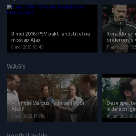
8 mei 2016: PSV pakt landstitel na
Ronaldo en
misstap Ajax
onderonsje 
8 mei 2019 09:49
11 april 2019 12
WAG's
Vriendin Marcus Pedersen voor
Deze spett
Ajax?
is de echtg
5 mei 2023 17:00
10 juni 2021 18: