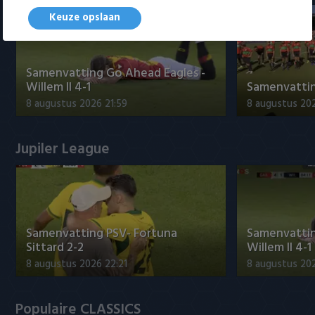
Keuze opslaan
Samenvatting Go Ahead Eagles -
Willem II 4-1
Samenvatting
8 augustus 2026 21:59
8 augustus 20
Jupiler League
Samenvatting PSV- Fortuna
Samenvattin
Sittard 2-2
Willem II 4-1
8 augustus 2026 22:21
8 augustus 202
Populaire CLASSICS