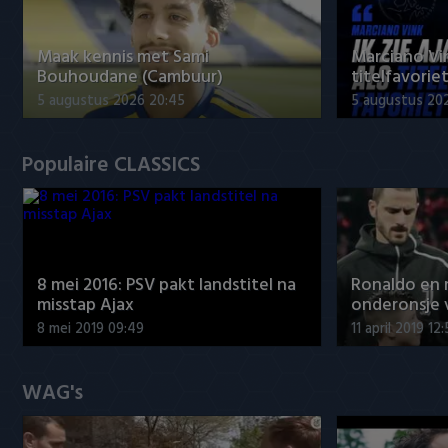
Maak kennis met Sami
Marciano Vin
Bouhoudane (Cambuur)
titelfavorie
5 augustus 2026 20:45
5 augustus 20
Populaire CLASSICS
8 mei 2016: PSV pakt landstitel na
Ronaldo en
misstap Ajax
onderonsje 
8 mei 2019 09:49
11 april 2019 12
WAG's