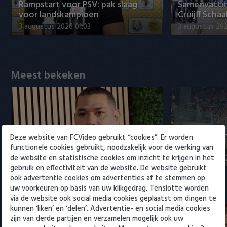
Willem II
Rampstart voor PSV: pak slaag
Samenvattin
voor landskampioen
Cruijff Schaa
3 augustus 2026 01:03
3 augustus 202
Meest bekeken
Maduro positief over
Samenvattin
Deze website van FCVideo gebruikt “cookies”. Er worden
ontwikkelingen bij Ajax
- NEC 0-0
functionele cookies gebruikt, noodzakelijk voor de werking van
de website en statistische cookies om inzicht te krijgen in het
5 augustus 2026 15:00
5 augustus 20
gebruik en effectiviteit van de website. De website gebruikt
ook advertentie cookies om advertenties af te stemmen op
uw voorkeuren op basis van uw klikgedrag. Tenslotte worden
Eredivisie
via de website ook social media cookies geplaatst om dingen te
kunnen ‘liken’ en ‘delen’. Advertentie- en social media cookies
zijn van derde partijen en verzamelen mogelijk ook uw