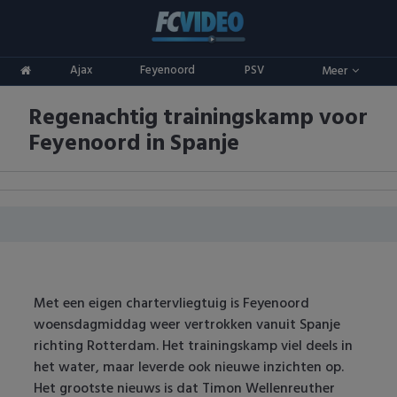
Clubs
Ajax
Feyenoord
PSV
Meer
ADO Den Haag
Competities
Regenachtig trainingskamp voor
Ajax
Eredivisie
Oranje
Feyenoord in Spanje
AZ
Keuken Kampioen Divisie
Goals & Samenvattingen
Excelsior
KNVB Beker
FC Groningen
2e Divisie
FC Twente
Vrouwenvoetbal
Met een eigen chartervliegtuig is Feyenoord
woensdagmiddag weer vertrokken vanuit Spanje
FC Utrecht
Champions League
richting Rotterdam. Het trainingskamp viel deels in
het water, maar leverde ook nieuwe inzichten op.
Feyenoord
Europa League
Het grootste nieuws is dat Timon Wellenreuther