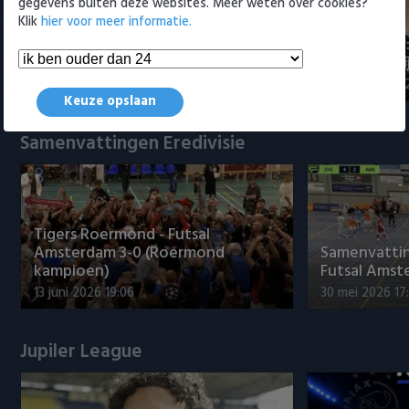
gegevens buiten deze websites. Meer weten over cookies?
Klik
hier voor meer informatie.
Maak kennis met Sami
Joris Kramer
Bouhoudane (Cambuur)
Ahead te bli
5 augustus 2026 20:45
5 augustus 20
Keuze opslaan
Samenvattingen Eredivisie
Tigers Roermond - Futsal
Amsterdam 3-0 (Roermond
Samenvatti
kampioen)
Futsal Amst
13 juni 2026 19:06
30 mei 2026 17
Jupiler League