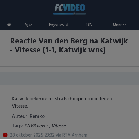
Clubs
Ajax
Feyenoord
PSV
Meer
ADO Den Haag
Competities
Reactie Van den Berg na Katwijk
Ajax
Eredivisie
Oranje
- Vitesse (1-1, Katwijk wns)
AZ
Keuken Kampioen Divisie
Goals & Samenvattingen
Excelsior
KNVB Beker
FC Groningen
2e Divisie
Katwijk bekerde na strafschoppen door tegen
FC Twente
Vrouwenvoetbal
Vitesse.
FC Utrecht
Champions League
Auteur: Remko
Tags:
,
KNVB beker
Vitesse
Feyenoord
Europa League
28 oktober 2025 23:32
via
RTV Arnhem