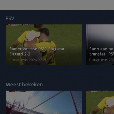
Heracles Almelo
Conference League
NAC Breda
PSV
PEC Zwolle
PSV
Samenvatting PSV- Fortuna
Sano aan he
Roda JC
Sittard 2-2
transfer: 'P
8 augustus 2026 22:21
8 augustus 202
SC Heerenveen
Sparta
Meest bekeken
Vitesse
VVV Venlo