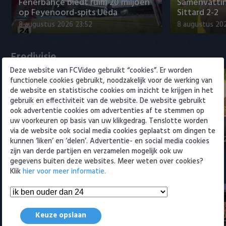
Willem II
Fenerbahçe biedt ruim 20 miljoen
Samenvattin
op Feyenoord-spits Ueda
Sittard 2-2
8 augustus 2026 23:52
8 augustus 202
Eredivisie
Deze website van FCVideo gebruikt “cookies”. Er worden
functionele cookies gebruikt, noodzakelijk voor de werking van
de website en statistische cookies om inzicht te krijgen in het
gebruik en effectiviteit van de website. De website gebruikt
ook advertentie cookies om advertenties af te stemmen op
Fenerbahçe biedt ruim 20 miljoen
Samenvattin
uw voorkeuren op basis van uw klikgedrag. Tenslotte worden
op Feyenoord-spits Ueda
Sittard 2-2
via de website ook social media cookies geplaatst om dingen te
8 augustus 2026 23:52
8 augustus 202
kunnen ‘liken’ en ‘delen’. Advertentie- en social media cookies
zijn van derde partijen en verzamelen mogelijk ook uw
gegevens buiten deze websites. Meer weten over cookies?
Samenvattingen Eredivisie
Klik
hier voor meer informatie.
Keuze opslaan