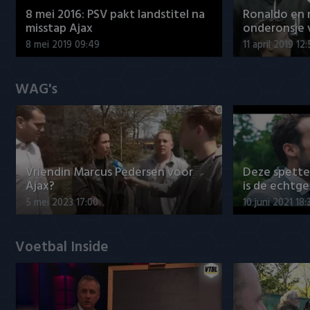
8 mei 2016: PSV pakt landstitel na
Ronaldo en
misstap Ajax
onderonsje 
8 mei 2019 09:49
11 april 2019 12
WAG's
Vriendin Marcus Pedersen voor
Deze spett
Ajax?
is de echtg
5 mei 2023 17:00
10 juni 2021 18:
Voetbal Inside