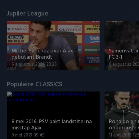
Jupiler League
Míchel Sanchez over Ajax-
Samenvattin
debutant Brandt
FC 3-1
6 augustus 2026 23:25
6 augustus 20
Populaire CLASSICS
8 mei 2016: PSV pakt landstitel na
Ronaldo en
misstap Ajax
onderonsje 
8 mei 2019 09:49
11 april 2019 12