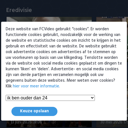
Willem II
Eredivisie
Deze website van FCVideo gebruikt “cookies”. Er worden
functionele cookies gebruikt, noodzakelijk voor de werking van
de website en statistische cookies om inzicht te krijgen in het
Voorbeschouwing Cambuur-
PSV presente
gebruik en effectiviteit van de website. De website gebruikt
Excelsior met Plat en El Arguioui
ervaren Ser
ook advertentie cookies om advertenties af te stemmen op
6 augustus 2026 18:49
6 augustus 202
uw voorkeuren op basis van uw klikgedrag. Tenslotte worden
via de website ook social media cookies geplaatst om dingen te
kunnen ‘liken’ en ‘delen’. Advertentie- en social media cookies
Samenvattingen Eredivisie
zijn van derde partijen en verzamelen mogelijk ook uw
gegevens buiten deze websites. Meer weten over cookies?
Klik
hier voor meer informatie.
Tigers Roermond - Futsal
Amsterdam 3-0 (Roermond
Samenvatti
Keuze opslaan
kampioen)
Futsal Amst
13 juni 2026 19:06
30 mei 2026 17