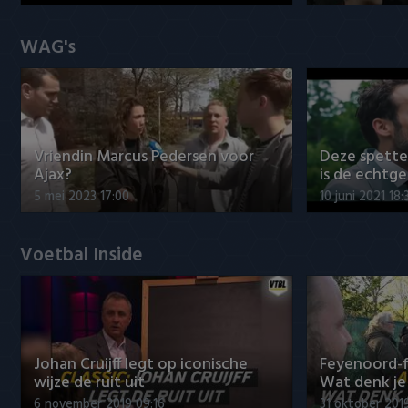
WAG's
Vriendin Marcus Pedersen voor
Deze spett
Ajax?
is de echtg
5 mei 2023 17:00
10 juni 2021 18:
Voetbal Inside
Johan Cruijff legt op iconische
Feyenoord-f
wijze de ruit uit
Wat denk je 
6 november 2019 09:16
31 oktober 201