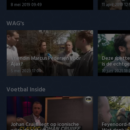
8 mei 2019 09:49
11 april 2019 12
WAG's
Vriendin Marcus Pedersen voor
Deze spett
Ajax?
is de echtg
5 mei 2023 17:00
10 juni 2021 18:
Voetbal Inside
Johan Cruijff legt op iconische
Feyenoord-f