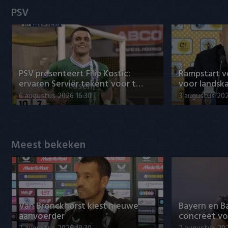
Heracles Almelo
Conference League
PSV
NAC Breda
PEC Zwolle
PSV presenteert Filip Kostic:
Rampstart v
PSV
ervaren Serviër tekent voor t…
voor landsk
6 augustus 2026 16:30
3 augustus 202
Roda JC
SC Heerenveen
Meest bekeken
Sparta
Vitesse
VVV Venlo
Van Bronckhorst kiest nieuwe
Bayern en B
aanvoerder
concreet vo