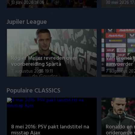
13 juni 2026 19:06
30 mei 2026 17
Jupiler League
Rogier Meijer revreden over
Van Bronckh
voorbereiding Sparta
aanvoerder
7 augustus 2026 19:11
7 augustus 202
Populaire CLASSICS
8 mei 2016: PSV pakt landstitel na
Ronaldo en
misstap Ajax
onderonsje 