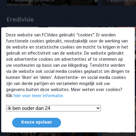
7 augustus 2026 18:30
7 augustus 202
Willem II
Eredivisie
Deze website van FCVideo gebruikt “cookies”. Er worden
functionele cookies gebruikt, noodzakelijk voor de werking van
de website en statistische cookies om inzicht te krijgen in het
gebruik en effectiviteit van de website. De website gebruikt
Rogier Meijer revreden over
Van Bronckh
ook advertentie cookies om advertenties af te stemmen op
voorbereiding Sparta
aanvoerder
uw voorkeuren op basis van uw klikgedrag. Tenslotte worden
7 augustus 2026 19:11
7 augustus 202
via de website ook social media cookies geplaatst om dingen te
kunnen ‘liken’ en ‘delen’. Advertentie- en social media cookies
zijn van derde partijen en verzamelen mogelijk ook uw
Samenvattingen Eredivisie
gegevens buiten deze websites. Meer weten over cookies?
Klik
hier voor meer informatie.
Tigers Roermond - Futsal
Keuze opslaan
Amsterdam 3-0 (Roermond
Samenvatti
kampioen)
Futsal Amst