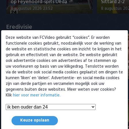
Willem II
op Feyenoord-spits Ueda
Sittard 2-2
8 augustus 2026 23:52
8 augustus 202
Eredivisie
Deze website van FCVideo gebruikt “cookies”. Er worden
functionele cookies gebruikt, noodzakelijk voor de werking van
de website en statistische cookies om inzicht te krijgen in het
gebruik en effectiviteit van de website. De website gebruikt
ook advertentie cookies om advertenties af te stemmen op
NEC-directeur over transfer Sano
Eredivisie-di
uw voorkeuren op basis van uw klikgedrag. Tenslotte worden
naar PSV: 'Afspraken gesch…
Spanje om t
via de website ook social media cookies geplaatst om dingen te
9 augustus 2026 12:25
9 augustus 202
kunnen ‘liken’ en ‘delen’. Advertentie- en social media cookies
zijn van derde partijen en verzamelen mogelijk ook uw
gegevens buiten deze websites. Meer weten over cookies?
Samenvattingen Eredivisie
Klik
hier voor meer informatie.
Keuze opslaan
Samenvatting AZ - ADO Den Haag
Samenvattin