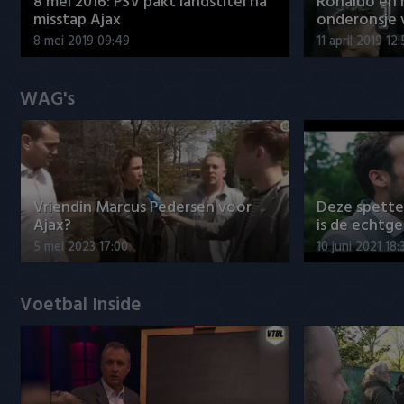
8 mei 2016: PSV pakt landstitel na
Ronaldo en
misstap Ajax
onderonsje 
8 mei 2019 09:49
11 april 2019 12
WAG's
Vriendin Marcus Pedersen voor
Deze spett
Ajax?
is de echtg
5 mei 2023 17:00
10 juni 2021 18:
Voetbal Inside