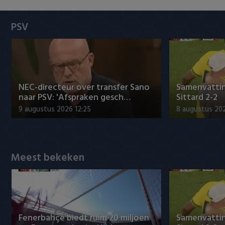
Heracles Almelo
Conference League
PSV
NAC Breda
PEC Zwolle
PSV
NEC-directeur over transfer Sano
Samenvattin
naar PSV: 'Afspraken gesch…
Sittard 2-2
Roda JC
9 augustus 2026 12:25
8 augustus 202
SC Heerenveen
Sparta
Meest bekeken
Vitesse
VVV Venlo
Fenerbahçe biedt ruim 20 miljoen
Samenvattin