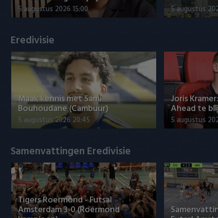
Willem II
5 augustus 2026 15:00
5 augustus 20
Eredivisie
Maak kennis met Sami
Joris Kramer
Bouhoudane (Cambuur)
Ahead te bli
5 augustus 2026 20:45
5 augustus 20
Samenvattingen Eredivisie
Tigers Roermond - Futsal
Amsterdam 3-0 (Roermond
Samenvatti