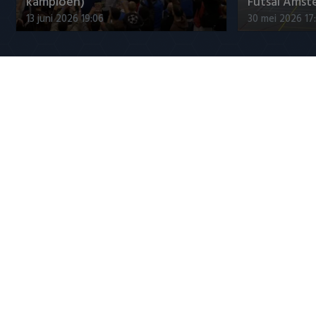
kampioen)
Futsal Amst
13 juni 2026 19:06
30 mei 2026 17
Jupiler League
Maak kennis met Sami
Marciano Vin
Bouhoudane (Cambuur)
titelfavorie
5 augustus 2026 20:45
5 augustus 20
Populaire CLASSICS
8 mei 2016: PSV pakt landstitel na
Ronaldo en