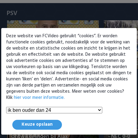
Heracles Almelo
Conference League
PSV
NAC Breda
PEC Zwolle
Deze website van FCVideo gebruikt “cookies”. Er worden
functionele cookies gebruikt, noodzakelijk voor de werking van
de website en statistische cookies om inzicht te krijgen in het
Rampstart voor PSV: pak slaag
Samenvattin
PSV
gebruik en effectiviteit van de website. De website gebruikt
voor landskampioen
Cruijff Schaa
ook advertentie cookies om advertenties af te stemmen op
3 augustus 2026 01:03
3 augustus 202
Roda JC
uw voorkeuren op basis van uw klikgedrag. Tenslotte worden
via de website ook social media cookies geplaatst om dingen te
kunnen ‘liken’ en ‘delen’. Advertentie- en social media cookies
SC Heerenveen
zijn van derde partijen en verzamelen mogelijk ook uw
gegevens buiten deze websites. Meer weten over cookies?
Meest bekeken
Sparta
Klik
hier voor meer informatie.
Vitesse
VVV Venlo
Keuze opslaan
Maduro positief over
Samenvattin
ontwikkelingen bij Ajax
- NEC 0-0