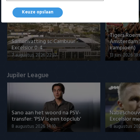
Samenvattingen Eredivisie
Keuze opslaan
Tigers Roerm
Samenvatting sc Cambuur -
Amsterdam 
Excelsior 0-4
kampioen)
7 augustus 2026 22:37
13 juni 2026 19
Jupiler League
Sano aan het woord na PSV-
Nabeschouw
transfer: 'PSV is een topclub'
Excelsior m
8 augustus 2026 14:10
8 augustus 20