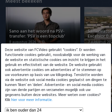
Meest bekeken
Willem II
Sano aan het woord na PSV-
Samenvattin
transfer: 'PSV is een topclub'
Excelsior 0-
8 augustus 2026 14:10
7 augustus 20
Deze website van FCVideo gebruikt “cookies”. Er worden
functionele cookies gebruikt, noodzakelijk voor de werking van
Eredivisie
de website en statistische cookies om inzicht te krijgen in het
gebruik en effectiviteit van de website. De website gebruikt
ook advertentie cookies om advertenties af te stemmen op
uw voorkeuren op basis van uw klikgedrag. Tenslotte worden
via de website ook social media cookies geplaatst om dingen te
kunnen ‘liken’ en ‘delen’. Advertentie- en social media cookies
Sano aan het woord na PSV-
Nabeschouw
zijn van derde partijen en verzamelen mogelijk ook uw
transfer: 'PSV is een topclub'
Excelsior m
gegevens buiten deze websites. Meer weten over cookies?
8 augustus 2026 14:10
8 augustus 20
Klik
hier voor meer informatie.