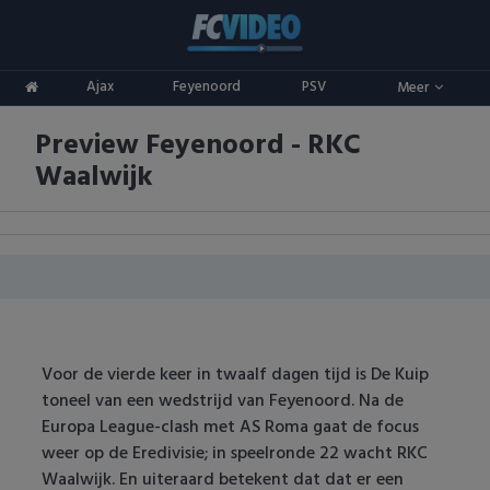
Clubs
Ajax
Feyenoord
PSV
Meer
ADO Den Haag
Competities
Preview Feyenoord - RKC
Ajax
Eredivisie
Oranje
Waalwijk
AZ
Keuken Kampioen Divisie
Goals & Samenvattingen
Excelsior
KNVB Beker
FC Groningen
2e Divisie
FC Twente
Vrouwenvoetbal
Voor de vierde keer in twaalf dagen tijd is De Kuip
toneel van een wedstrijd van Feyenoord. Na de
FC Utrecht
Champions League
Europa League-clash met AS Roma gaat de focus
weer op de Eredivisie; in speelronde 22 wacht RKC
Feyenoord
Europa League
Waalwijk. En uiteraard betekent dat dat er een