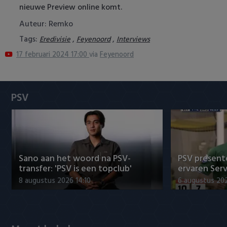
nieuwe Preview online komt.
Heracles Almelo
Conference League
Auteur: Remko
NAC Breda
Tags:
,
,
Eredivisie
Feyenoord
Interviews
17 februari 2024 17:00
via
Feyenoord
PEC Zwolle
PSV
PSV
Roda JC
SC Heerenveen
Sparta
Sano aan het woord na PSV-
PSV presente
transfer: 'PSV is een topclub'
ervaren Ser
Vitesse
8 augustus 2026 14:10
6 augustus 202
VVV Venlo