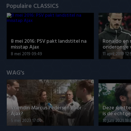
Populaire CLASSICS
8 mei 2016: PSV pakt landstitel na
Ronaldo en
misstap Ajax
onderonsje 
8 mei 2019 09:49
11 april 2019 12
WAG's
Vriendin Marcus Pedersen voor
Deze spett
Ajax?
is de echtg
5 mei 2023 17:00
10 juni 2021 18: