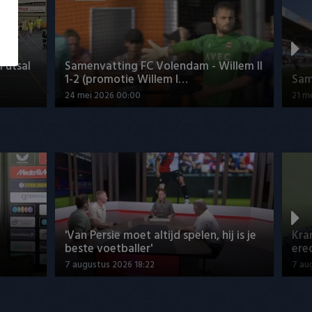
Futsal
Samenvatting FC Volendam - Willem II
1-2 (promotie Willem I…
Sam
24 mei 2026 00:00
21 m
'Van Persie moet altijd spelen, hij is je
Kra
beste voetballer'
ered
7 augustus 2026 18:22
7 au