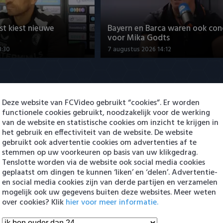
t kiest nieuwe
Bayern en Barca waren ook con
voor Mika Godts
8:30
7 augustus 2026 14:12
Deze website van FCVideo gebruikt “cookies”. Er worden
functionele cookies gebruikt, noodzakelijk voor de werking
van de website en statistische cookies om inzicht te krijgen in
het gebruik en effectiviteit van de website. De website
gebruikt ook advertentie cookies om advertenties af te
revreden over
Van Bronckhorst kiest nieuwe
stemmen op uw voorkeuren op basis van uw klikgedrag.
 Sparta
aanvoerder
Tenslotte worden via de website ook social media cookies
:11
7 augustus 2026 18:30
geplaatst om dingen te kunnen ‘liken’ en ‘delen’. Advertentie-
en social media cookies zijn van derde partijen en verzamelen
mogelijk ook uw gegevens buiten deze websites. Meer weten
en Eredivisie
over cookies? Klik
hier voor meer informatie.