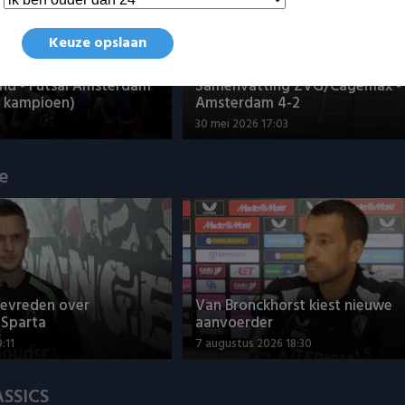
Keuze opslaan
nd - Futsal Amsterdam
Samenvatting ZVG/Cagemax - 
 kampioen)
Amsterdam 4-2
30 mei 2026 17:03
ue
revreden over
Van Bronckhorst kiest nieuwe
 Sparta
aanvoerder
:11
7 augustus 2026 18:30
ASSICS