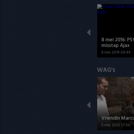
8 mei 2016: PS
misstap Ajax
8 mei 2019 09:49
WAG's
Vriendin Marc
5 mei 2023 17:00