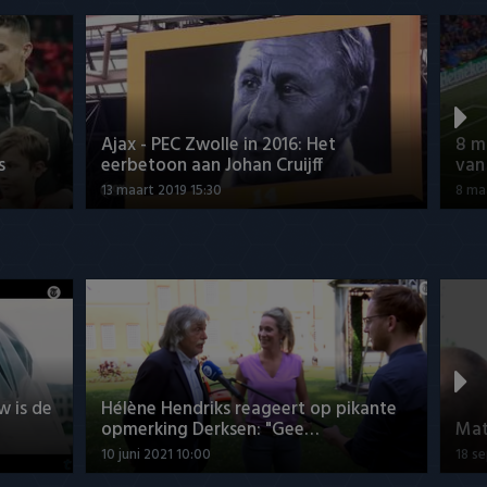
Ajax - PEC Zwolle in 2016: Het
8 m
s
eerbetoon aan Johan Cruijff
van
13 maart 2019 15:30
8 ma
w is de
Hélène Hendriks reageert op pikante
opmerking Derksen: "Gee…
Mat
10 juni 2021 10:00
18 s