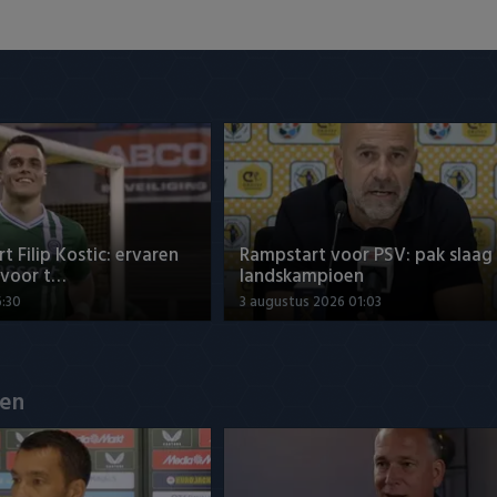
t Filip Kostic: ervaren
Rampstart voor PSV: pak slaag
 voor t…
landskampioen
6:30
3 augustus 2026 01:03
en