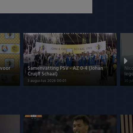
 voor
Samenvatting PSV - AZ 0-4 (Johan
Nic
Cruijff Schaal)
leg
3 augustus 2026 00:01
30 ju