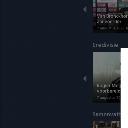
Van Bronckhors
aanvoerder
7 augustus 2026 1
Eredivisie
Rogier Meijer 
voorbereiding
7 augustus 2026 19
Samenvatting