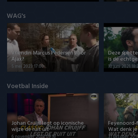
WAG's
Vriendin Marcus Pedersen voor
Deze spett
Ajax?
is de echtg
5 mei 2023 17:00
10 juni 2021 18:
Voetbal Inside
Johan Cruijff legt op iconische
Feyenoord-f
wijze de ruit uit
Wat denk je 
6 november 2019 09:16
31 oktober 201