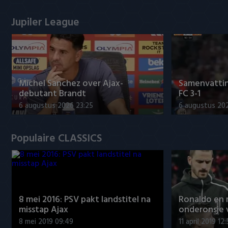
Jupiler League
Míchel Sanchez over Ajax-
Samenvattin
debutant Brandt
FC 3-1
6 augustus 2026 23:25
6 augustus 20
Populaire CLASSICS
8 mei 2016: PSV pakt landstitel na
Ronaldo en
misstap Ajax
onderonsje 
8 mei 2019 09:49
11 april 2019 12