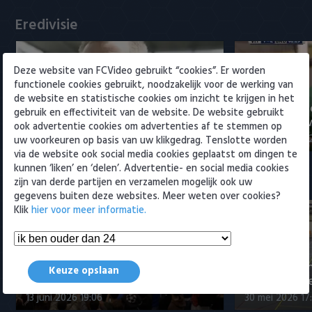
Willem II
Eredivisie
Deze website van FCVideo gebruikt “cookies”. Er worden
functionele cookies gebruikt, noodzakelijk voor de werking van
de website en statistische cookies om inzicht te krijgen in het
Voorbeschouwing Cambuur-
PSV presente
gebruik en effectiviteit van de website. De website gebruikt
Excelsior met Plat en El Arguioui
ervaren Ser
ook advertentie cookies om advertenties af te stemmen op
6 augustus 2026 18:49
6 augustus 202
uw voorkeuren op basis van uw klikgedrag. Tenslotte worden
via de website ook social media cookies geplaatst om dingen te
kunnen ‘liken’ en ‘delen’. Advertentie- en social media cookies
Samenvattingen Eredivisie
zijn van derde partijen en verzamelen mogelijk ook uw
gegevens buiten deze websites. Meer weten over cookies?
Klik
hier voor meer informatie.
Tigers Roermond - Futsal
Amsterdam 3-0 (Roermond
Samenvatti
Keuze opslaan
kampioen)
Futsal Amst
13 juni 2026 19:06
30 mei 2026 17