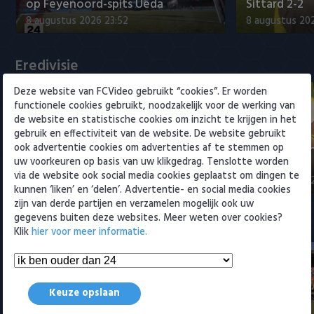
Willem II
op Feyenoord-spits Ueda
Sittard 2-2
8 augustus 2026 23:52
8 augustus 202
Eredivisie
Deze website van FCVideo gebruikt “cookies”. Er worden
functionele cookies gebruikt, noodzakelijk voor de werking van
de website en statistische cookies om inzicht te krijgen in het
gebruik en effectiviteit van de website. De website gebruikt
ook advertentie cookies om advertenties af te stemmen op
Fenerbahçe biedt ruim 20 miljoen
Samenvattin
uw voorkeuren op basis van uw klikgedrag. Tenslotte worden
op Feyenoord-spits Ueda
Sittard 2-2
via de website ook social media cookies geplaatst om dingen te
8 augustus 2026 23:52
8 augustus 202
kunnen ‘liken’ en ‘delen’. Advertentie- en social media cookies
zijn van derde partijen en verzamelen mogelijk ook uw
gegevens buiten deze websites. Meer weten over cookies?
Samenvattingen Eredivisie
Klik
hier voor meer informatie.
Keuze opslaan
Samenvatting Go Ahead Eagles -