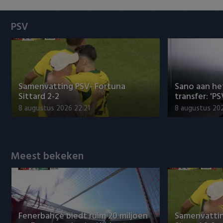
Heracles Almelo
Conference League
PSV
NAC Breda
PEC Zwolle
PSV
Samenvatting PSV- Fortuna
Sano aan he
Sittard 2-2
transfer: 'P
Roda JC
8 augustus 2026 22:21
8 augustus 202
SC Heerenveen
Sparta
Meest bekeken
Vitesse
VVV Venlo
Fenerbahçe biedt ruim 20 miljoen
Samenvattin