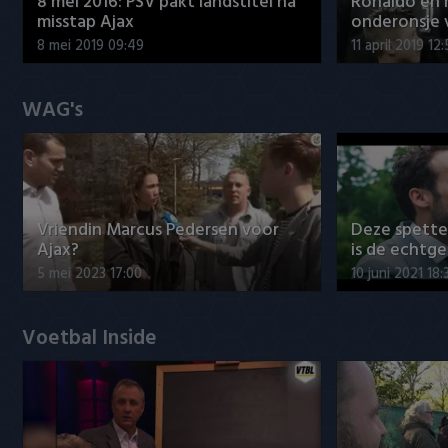
8 mei 2016: PSV pakt landstitel na
Ronaldo en
misstap Ajax
onderonsje 
8 mei 2019 09:49
11 april 2019 12
WAG's
Vriendin Marcus Pedersen voor
Deze spett
Ajax?
is de echtg
5 mei 2023 17:00
10 juni 2021 18:
Voetbal Inside