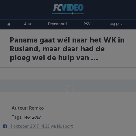
Clubs
Ajax
Feyenoord
PSV
Meer
ADO Den Haag
Competities
Panama gaat wél naar het WK in
Ajax
Eredivisie
Oranje
Rusland, maar daar had de
AZ
Keuken Kampioen Divisie
Goals & Samenvattingen
ploeg wel de hulp van …
Excelsior
KNVB Beker
FC Groningen
2e Divisie
FC Twente
Vrouwenvoetbal
Auteur: Remko
FC Utrecht
Champions League
Tags:
WK 2018
11 oktober 2017 14:33
via
NUsport
Feyenoord
Europa League