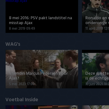
8 mei 2016: PSV pakt landstitel na
Ronaldo en
misstap Ajax
onderonsje 
8 mei 2019 09:49
11 april 2019 12
WAG's
Vriendin Marcus Pedersen voor
Deze spett
Ajax?
is de echtg
5 mei 2023 17:00
10 juni 2021 18:
Voetbal Inside