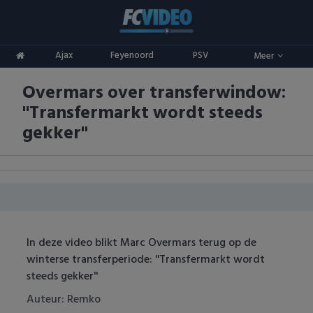
Clubs
Ajax
Feyenoord
PSV
Meer
ADO Den Haag
Competities
Overmars over transferwindow:
Ajax
Eredivisie
Oranje
''Transfermarkt wordt steeds
AZ
Keuken Kampioen Divisie
Goals & Samenvattingen
gekker''
Excelsior
KNVB Beker
FC Groningen
2e Divisie
FC Twente
Vrouwenvoetbal
In deze video blikt Marc Overmars terug op de
FC Utrecht
Champions League
winterse transferperiode: ''Transfermarkt wordt
steeds gekker''
Feyenoord
Europa League
Auteur: Remko