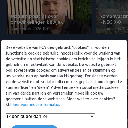
Willem II
Maduro positief over
Samenvattin
ontwikkelingen bij Ajax
- NEC 0-0
5 augustus 2026 15:00
5 augustus 20
Eredivisie
Deze website van FCVideo gebruikt “cookies”. Er worden
functionele cookies gebruikt, noodzakelijk voor de werking van
de website en statistische cookies om inzicht te krijgen in het
gebruik en effectiviteit van de website. De website gebruikt
ook advertentie cookies om advertenties af te stemmen op
uw voorkeuren op basis van uw klikgedrag. Tenslotte worden
Maak kennis met Sami
Joris Kramer
via de website ook social media cookies geplaatst om dingen te
Bouhoudane (Cambuur)
Ahead te bli
kunnen ‘liken’ en ‘delen’. Advertentie- en social media cookies
zijn van derde partijen en verzamelen mogelijk ook uw
5 augustus 2026 20:45
5 augustus 20
gegevens buiten deze websites. Meer weten over cookies?
Klik
hier voor meer informatie.
Samenvattingen Eredivisie