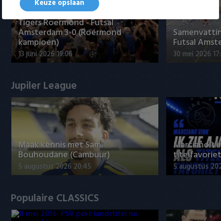
Keuze opslaan
Tigers Roermond - Futsal
Amsterdam 3-0 (Roermond
Samenvatti
kampioen)
Futsal Amst
13 juni 2026 19:06
30 mei 2026 17
Jupiler League
Maak kennis met Sami
Marciano Vin
Bouhoudane (Cambuur)
titelfavorie
5 augustus 2026 20:45
5 augustus 20
Populaire CLASSICS