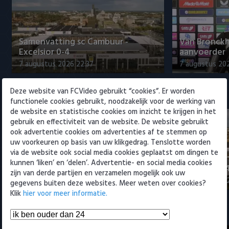
Willem II
Samenvatting sc Cambuur -
Van Bronckh
Excelsior 0-4
aanvoerder
7 augustus 2026 22:37
7 augustus 202
Deze website van FCVideo gebruikt “cookies”. Er worden
Eredivisie
functionele cookies gebruikt, noodzakelijk voor de werking van
de website en statistische cookies om inzicht te krijgen in het
gebruik en effectiviteit van de website. De website gebruikt
ook advertentie cookies om advertenties af te stemmen op
uw voorkeuren op basis van uw klikgedrag. Tenslotte worden
via de website ook social media cookies geplaatst om dingen te
Plug verwelkomt mede-
Samenvattin
kunnen ‘liken’ en ‘delen’. Advertentie- en social media cookies
Feyenoorder bij Excelsior
Excelsior 0-
zijn van derde partijen en verzamelen mogelijk ook uw
8 augustus 2026 00:03
7 augustus 20
gegevens buiten deze websites. Meer weten over cookies?
Klik
hier voor meer informatie.
Samenvattingen Eredivisie