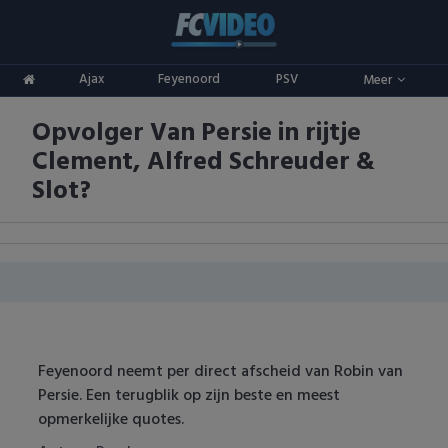
Clubs
Ajax
Feyenoord
PSV
Meer
ADO Den Haag
Competities
Opvolger Van Persie in rijtje
Ajax
Eredivisie
Oranje
Clement, Alfred Schreuder &
AZ
Keuken Kampioen Divisie
Goals & Samenvattingen
Slot?
Excelsior
KNVB Beker
FC Groningen
2e Divisie
FC Twente
Vrouwenvoetbal
FC Utrecht
Champions League
Feyenoord neemt per direct afscheid van Robin van
Persie. Een terugblik op zijn beste en meest
Feyenoord
Europa League
opmerkelijke quotes.