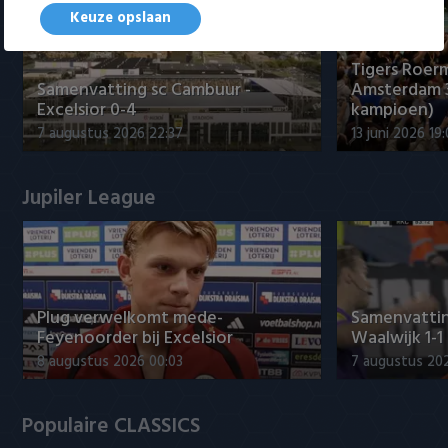
Keuze opslaan
Tigers Roerm
Samenvatting sc Cambuur -
Amsterdam 
Excelsior 0-4
kampioen)
7 augustus 2026 22:37
13 juni 2026 19
Jupiler League
Plug verwelkomt mede-
Samenvattin
Feyenoorder bij Excelsior
Waalwijk 1-1
8 augustus 2026 00:03
7 augustus 20
Populaire CLASSICS