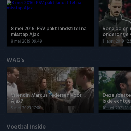
8 mei 2016: PSV pakt landstitel na
Ronaldo en
misstap Ajax
onderonsje 
8 mei 2019 09:49
11 april 2019 12
WAG's
Vriendin Marcus Pedersen voor
Deze spett
Ajax?
is de echtg
5 mei 2023 17:00
10 juni 2021 18:
Voetbal Inside