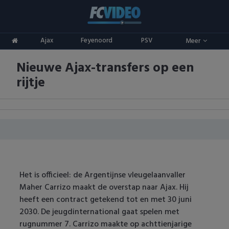
Clubs
Ajax
Feyenoord
PSV
Meer
ADO Den Haag
Competities
Nieuwe Ajax-transfers op een
Ajax
Eredivisie
Oranje
rijtje
AZ
Keuken Kampioen Divisie
Goals & Samenvattingen
Excelsior
KNVB Beker
FC Groningen
2e Divisie
FC Twente
Vrouwenvoetbal
Het is officieel: de Argentijnse vleugelaanvaller
Maher Carrizo maakt de overstap naar Ajax. Hij
FC Utrecht
Champions League
heeft een contract getekend tot en met 30 juni
2030. De jeugdinternational gaat spelen met
Feyenoord
Europa League
rugnummer 7. Carrizo maakte op achttienjarige