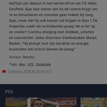
leeftijd zijn debuut in het eerste elftal van CA Vélez
Heracles Almelo
Conference League
Sarsfield. Ajax laat weten dat hij de ruimte krijgt om
te acclimatiseren en minuten gaat maken bij Jong
NAC Breda
Ajax, maar dat hij ook kansen zal krijgen in Ajax 1. De
Argentijn zoekt als rechtsbuiten graag 'de actie' op
PEC Zwolle
en creëert 'continu dreiging met dribbels, schoten
en voorzetten', aldus directeur Voetbalzaken Marijn
PSV
Beuker. "Hij brengt met zijn karakter en energie
bovendien iets extra’s binnen de ploeg."
Roda JC
Auteur: Remko
SC Heerenveen
Tags:
,
,
Ajax
AT5
Eredivisie
3 februari 2026 18:24
via
AT5
Sparta
Vitesse
PSV
VVV Venlo