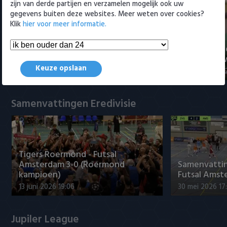
zijn van derde partijen en verzamelen mogelijk ook uw
gegevens buiten deze websites. Meer weten over cookies?
Klik
hier voor meer informatie.
Voorbeschouwing Cambuur-
PSV presente
Excelsior met Plat en El Arguioui
ervaren Ser
Keuze opslaan
6 augustus 2026 18:49
6 augustus 202
Samenvattingen Eredivisie
Tigers Roermond - Futsal
Amsterdam 3-0 (Roermond
Samenvatti
kampioen)
Futsal Amst
13 juni 2026 19:06
30 mei 2026 17
Jupiler League