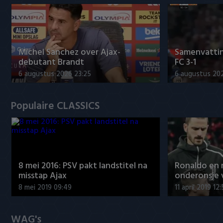
Míchel Sanchez over Ajax-
Samenvattin
debutant Brandt
FC 3-1
6 augustus 2026 23:25
6 augustus 20
Populaire CLASSICS
8 mei 2016: PSV pakt landstitel na
Ronaldo en
misstap Ajax
onderonsje 
8 mei 2019 09:49
11 april 2019 12
WAG's