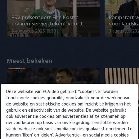
Willem II
PSV presenteert Filip Kostic:
Rampstart v
ervaren Serviër tekent voor t…
voor landsk
6 augustus 2026 16:30
3 augustus 202
Meest bekeken
Deze website van FCVideo gebruikt “cookies”. Er worden
Samenvatting Ajax - Shelbourne
Maduro posi
functionele cookies gebruikt, noodzakelijk voor de werking van
FC 3-1
ontwikkeling
de website en statistische cookies om inzicht te krijgen in het
gebruik en effectiviteit van de website. De website gebruikt
6 augustus 2026 23:07
5 augustus 202
ook advertentie cookies om advertenties af te stemmen op
uw voorkeuren op basis van uw klikgedrag. Tenslotte worden
via de website ook social media cookies geplaatst om dingen te
Eredivisie
kunnen ‘liken’ en ‘delen’. Advertentie- en social media cookies