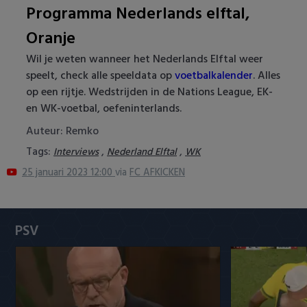
Programma Nederlands elftal,
Heracles Almelo
Conference League
Oranje
NAC Breda
Wil je weten wanneer het Nederlands Elftal weer
speelt, check alle speeldata op
voetbalkalender
. Alles
PEC Zwolle
op een rijtje. Wedstrijden in de Nations League, EK-
en WK-voetbal, oefeninterlands.
PSV
Auteur: Remko
Roda JC
Tags:
,
,
Interviews
Nederland Elftal
WK
25 januari 2023 12:00
via
FC AFKICKEN
SC Heerenveen
Sparta
PSV
Vitesse
VVV Venlo