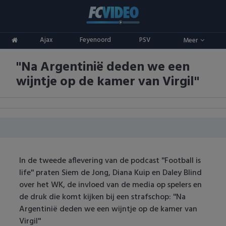
Clubs
Ajax
Feyenoord
PSV
Meer
ADO Den Haag
Competities
''Na Argentinië deden we een
Ajax
Eredivisie
Oranje
wijntje op de kamer van Virgil''
AZ
Keuken Kampioen Divisie
Goals & Samenvattingen
Excelsior
KNVB Beker
FC Groningen
2e Divisie
In de tweede aflevering van de podcast ''Football is
FC Twente
Vrouwenvoetbal
life'' praten Siem de Jong, Diana Kuip en Daley Blind
over het WK, de invloed van de media op spelers en
FC Utrecht
Champions League
de druk die komt kijken bij een strafschop: ''Na
Argentinië deden we een wijntje op de kamer van
Feyenoord
Europa League
Virgil''