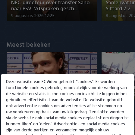
Willem II
NEC-directeur over transfer Sano
Samenvattin
naar PSV: 'Afspraken gesch…
Sittard 2-2
9 augustus 2026 12:25
8 augustus 202
Meest bekeken
Lammers vol onbegrip over rol bij
Fenerbahçe 
Deze website van FCVideo gebruikt “cookies”. Er worden
Twente: 'Dit is bizar'
op Feyenoor
functionele cookies gebruikt, noodzakelijk voor de werking van
de website en statistische cookies om inzicht te krijgen in het
9 augustus 2026 20:27
8 augustus 20
gebruik en effectiviteit van de website. De website gebruikt
ook advertentie cookies om advertenties af te stemmen op
uw voorkeuren op basis van uw klikgedrag. Tenslotte worden
Eredivisie
via de website ook social media cookies geplaatst om dingen te
kunnen ‘liken’ en ‘delen’. Advertentie- en social media cookies
zijn van derde partijen en verzamelen mogelijk ook uw