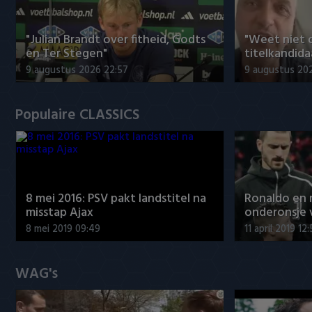
"Julian Brandt over fitheid, Godts
"Weet niet 
en Ter Stegen"
titelkandida
9 augustus 2026 22:57
9 augustus 20
Populaire CLASSICS
8 mei 2016: PSV pakt landstitel na
Ronaldo en
misstap Ajax
onderonsje 
8 mei 2019 09:49
11 april 2019 12
WAG's