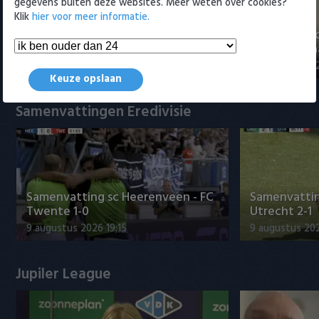
gegevens buiten deze websites. Meer weten over cookies?
Klik
hier voor meer informatie.
"Julian Brandt over fitheid, Godts
"Weet niet 
en Ter Stegen"
titelkandida
9 augustus 2026 22:57
9 augustus 20
Keuze opslaan
Samenvattingen Eredivisie
Samenvatting sc Heerenveen - FC
Samenvattin
Twente 1-0
Utrecht 2-1
9 augustus 2026 19:15
9 augustus 202
Jupiler League