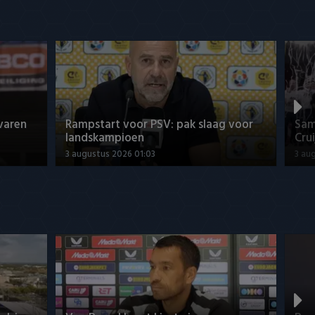
rvaren
Rampstart voor PSV: pak slaag voor
Sam
landskampioen
Crui
3 augustus 2026 01:03
3 au