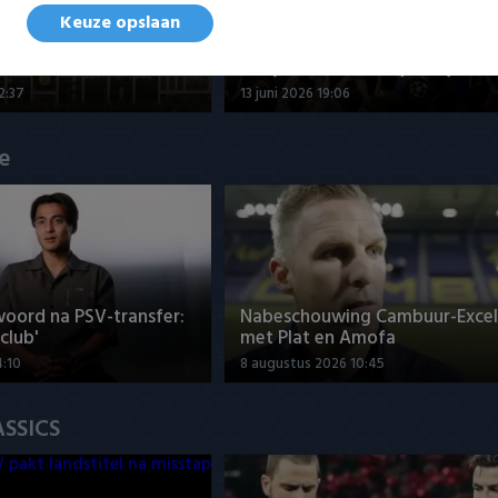
Keuze opslaan
c Cambuur - Excelsior
Tigers Roermond - Futsal Ams
3-0 (Roermond kampioen)
2:37
13 juni 2026 19:06
ue
woord na PSV-transfer:
Nabeschouwing Cambuur-Excel
club'
met Plat en Amofa
4:10
8 augustus 2026 10:45
ASSICS