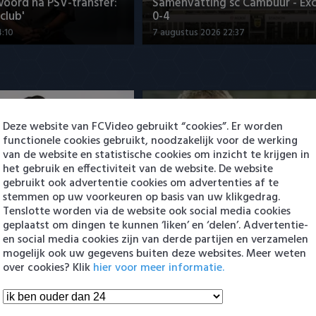
woord na PSV-transfer:
Samenvatting sc Cambuur - Exc
club'
0-4
4:10
7 augustus 2026 22:37
Deze website van FCVideo gebruikt “cookies”. Er worden
functionele cookies gebruikt, noodzakelijk voor de werking
van de website en statistische cookies om inzicht te krijgen in
het gebruik en effectiviteit van de website. De website
woord na PSV-transfer:
Nabeschouwing Cambuur-Excel
gebruikt ook advertentie cookies om advertenties af te
club'
met Plat en Amofa
stemmen op uw voorkeuren op basis van uw klikgedrag.
4:10
8 augustus 2026 10:45
Tenslotte worden via de website ook social media cookies
geplaatst om dingen te kunnen ‘liken’ en ‘delen’. Advertentie-
en social media cookies zijn van derde partijen en verzamelen
en Eredivisie
mogelijk ook uw gegevens buiten deze websites. Meer weten
over cookies? Klik
hier voor meer informatie.