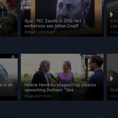
Ajax - PEC Zwolle in 2016: Het
8 m
s
eerbetoon aan Johan Cruijff
van
13 maart 2019 15:30
8 ma
w is de
Hélène Hendriks reageert op pikante
opmerking Derksen: "Gee…
Mat
10 juni 2021 10:00
18 s