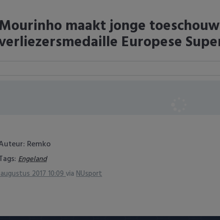
Mourinho maakt jonge toeschouwe
verliezersmedaille Europese Supe
Auteur: Remko
Tags:
Engeland
 augustus 2017 10:09
via
NUsport