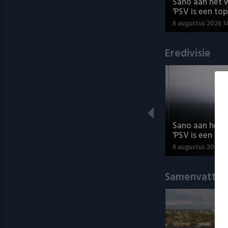
Sano aan het 
'PSV is een top
8 augustus 2026 1
Eredivisie
Sano aan het 
'PSV is een top
8 augustus 2026 1
Samenvatting