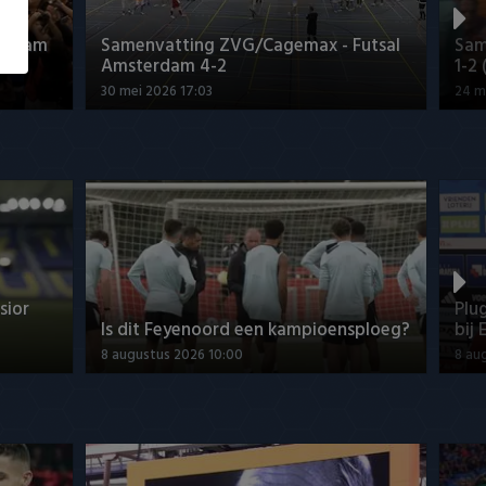
terdam
Samenvatting ZVG/Cagemax - Futsal
Sam
Amsterdam 4-2
1-2
30 mei 2026 17:03
24 m
sior
Plu
Is dit Feyenoord een kampioensploeg?
bij 
8 augustus 2026 10:00
8 au