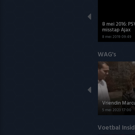
8 mei 2016: PS
misstap Ajax
8 mei 2019 09:49
WAG's
Vriendin Marc
5 mei 2023 17:00
Voetbal Insi