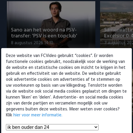
Willem II
Sano aan het woord na PSV-
Samenvattin
transfer: 'PSV is een topclub'
Excelsior 0-
8 augustus 2026 14:10
7 augustus 20
Deze website van FCVideo gebruikt “cookies”. Er worden
Eredivisie
functionele cookies gebruikt, noodzakelijk voor de werking van
de website en statistische cookies om inzicht te krijgen in het
gebruik en effectiviteit van de website. De website gebruikt
ook advertentie cookies om advertenties af te stemmen op
uw voorkeuren op basis van uw klikgedrag. Tenslotte worden
via de website ook social media cookies geplaatst om dingen te
Sano aan het woord na PSV-
Nabeschouw
kunnen ‘liken’ en ‘delen’. Advertentie- en social media cookies
transfer: 'PSV is een topclub'
Excelsior m
zijn van derde partijen en verzamelen mogelijk ook uw
gegevens buiten deze websites. Meer weten over cookies?
8 augustus 2026 14:10
8 augustus 20
Klik
hier voor meer informatie.
Samenvattingen Eredivisie