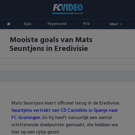
Clubs
Ajax
Feyenoord
PSV
Meer
ADO Den Haag
Competities
Mooiste goals van Mats
Ajax
Eredivisie
Oranje
Seuntjens in Eredivisie
AZ
Keuken Kampioen Divisie
Goals & Samenvattingen
Excelsior
KNVB Beker
FC Groningen
2e Divisie
FC Twente
Vrouwenvoetbal
Mats Seuntjens keert officieel terug in de Eredivisie.
Seuntjens vertrekt van CD Castellón in Spanje naar
FC Utrecht
Champions League
FC Groningen
. En hij heeft natuurlijk een aantal
schitterende doelpunten gemaakt, die hebben we
Feyenoord
Europa League
hier op een rijtje gezet.