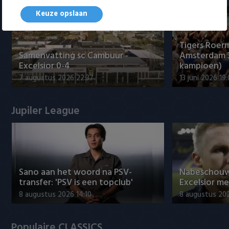
Keuze opslaan
Tigers Roerm
Samenvatting sc Cambuur -
Amsterdam 
Excelsior 0-4
kampioen)
7 augustus 2026 22:37
13 juni 2026 19
Jupiler League
Sano aan het woord na PSV-
Nabeschouw
transfer: 'PSV is een topclub'
Excelsior m
8 augustus 2026 14:10
8 augustus 20
Populaire CLASSICS