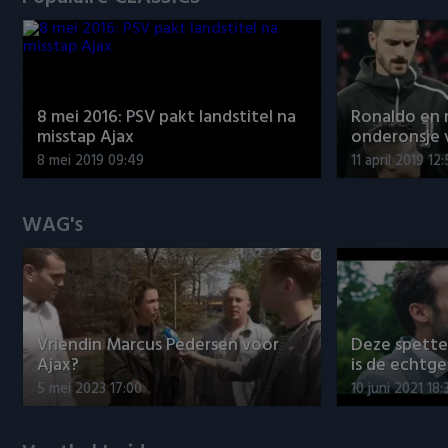
8 mei 2016: PSV pakt landstitel na
Ronaldo en
misstap Ajax
onderonsje 
8 mei 2019 09:49
11 april 2019 12
WAG's
Vriendin Marcus Pedersen voor
Deze spett
Ajax?
is de echtg
5 mei 2023 17:00
10 juni 2021 18: