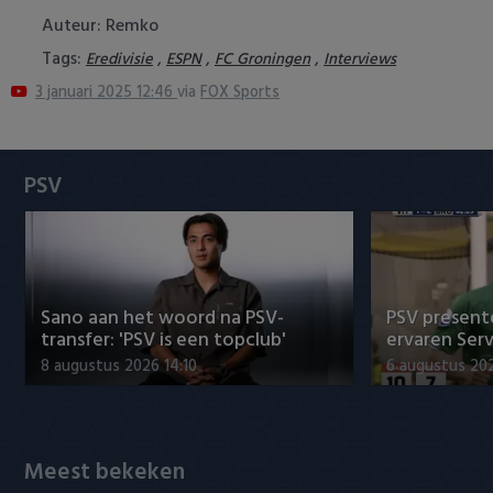
Heracles Almelo
Conference League
Auteur: Remko
Tags:
,
,
,
Eredivisie
ESPN
FC Groningen
Interviews
NAC Breda
3 januari 2025 12:46
via
FOX Sports
PEC Zwolle
PSV
PSV
Roda JC
SC Heerenveen
Sano aan het woord na PSV-
PSV presente
Sparta
transfer: 'PSV is een topclub'
ervaren Ser
8 augustus 2026 14:10
6 augustus 202
Vitesse
VVV Venlo
Meest bekeken