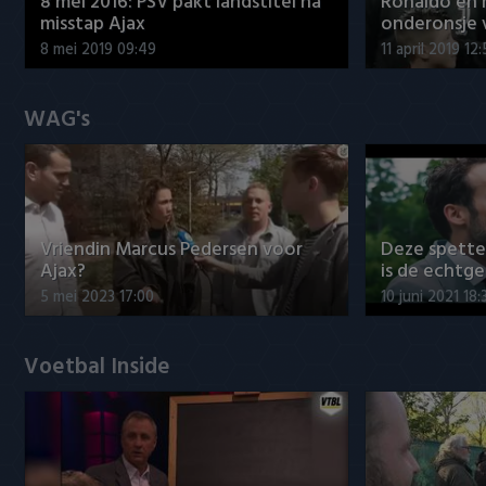
8 mei 2016: PSV pakt landstitel na
Ronaldo en
misstap Ajax
onderonsje 
8 mei 2019 09:49
11 april 2019 12
WAG's
Vriendin Marcus Pedersen voor
Deze spett
Ajax?
is de echtg
5 mei 2023 17:00
10 juni 2021 18:
Voetbal Inside