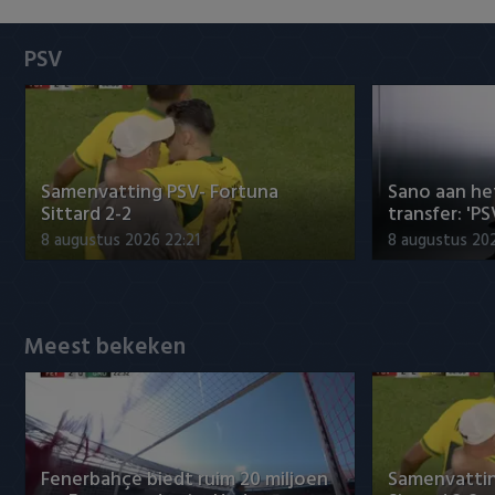
Heracles Almelo
Conference League
PSV
NAC Breda
PEC Zwolle
PSV
Samenvatting PSV- Fortuna
Sano aan he
Sittard 2-2
transfer: 'P
Roda JC
8 augustus 2026 22:21
8 augustus 202
SC Heerenveen
Sparta
Meest bekeken
Vitesse
VVV Venlo
Fenerbahçe biedt ruim 20 miljoen
Samenvattin