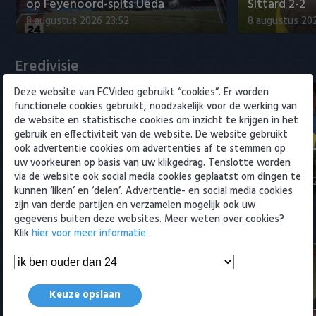
Willem II
op Feyenoord-spits Ueda
Sittard 2-2
8 augustus 2026 23:52
8 augustus 202
Eredivisie
Deze website van FCVideo gebruikt “cookies”. Er worden
functionele cookies gebruikt, noodzakelijk voor de werking van
de website en statistische cookies om inzicht te krijgen in het
gebruik en effectiviteit van de website. De website gebruikt
ook advertentie cookies om advertenties af te stemmen op
Fenerbahçe biedt ruim 20 miljoen
Samenvatti
uw voorkeuren op basis van uw klikgedrag. Tenslotte worden
op Feyenoord-spits Ueda
2-0
via de website ook social media cookies geplaatst om dingen te
8 augustus 2026 23:52
8 augustus 202
kunnen ‘liken’ en ‘delen’. Advertentie- en social media cookies
zijn van derde partijen en verzamelen mogelijk ook uw
gegevens buiten deze websites. Meer weten over cookies?
Samenvattingen Eredivisie
Klik
hier voor meer informatie.
Keuze opslaan
Samenvatting AZ - ADO Den Haag
Samenvattin