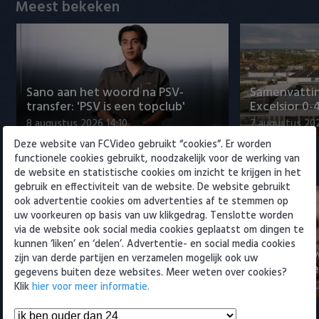
Willem II
Meest bekeken
Sano aan het woord na PSV-
Samenvattin
transfer: 'PSV is een topclub'
Excelsior 0-
8 augustus 2026 14:10
7 augustus 20
Deze website van FCVideo gebruikt “cookies”. Er worden
functionele cookies gebruikt, noodzakelijk voor de werking van
Eredivisie
de website en statistische cookies om inzicht te krijgen in het
gebruik en effectiviteit van de website. De website gebruikt
ook advertentie cookies om advertenties af te stemmen op
uw voorkeuren op basis van uw klikgedrag. Tenslotte worden
via de website ook social media cookies geplaatst om dingen te
kunnen ‘liken’ en ‘delen’. Advertentie- en social media cookies
Sano aan het woord na PSV-
Nabeschouw
zijn van derde partijen en verzamelen mogelijk ook uw
transfer: 'PSV is een topclub'
Excelsior m
gegevens buiten deze websites. Meer weten over cookies?
8 augustus 2026 14:10
8 augustus 20
Klik
hier voor meer informatie.