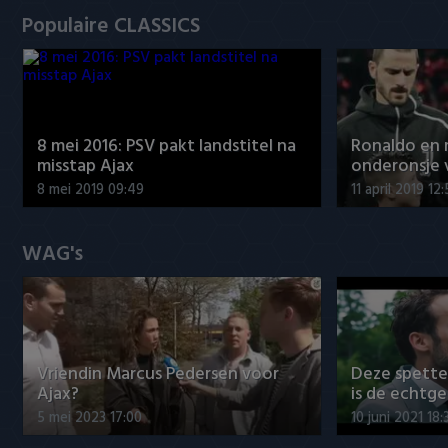
Populaire CLASSICS
8 mei 2016: PSV pakt landstitel na
Ronaldo en
misstap Ajax
onderonsje 
8 mei 2019 09:49
11 april 2019 12
WAG's
Vriendin Marcus Pedersen voor
Deze spett
Ajax?
is de echtg
5 mei 2023 17:00
10 juni 2021 18: