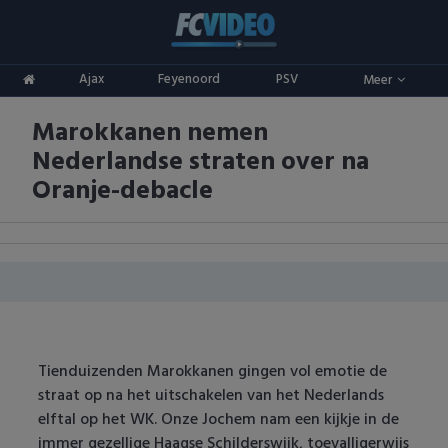
Clubs
Ajax
Feyenoord
PSV
Meer
ADO Den Haag
Competities
Marokkanen nemen
Ajax
Eredivisie
Oranje
Nederlandse straten over na
AZ
Keuken Kampioen Divisie
Goals & Samenvattingen
Oranje-debacle
Excelsior
KNVB Beker
FC Groningen
2e Divisie
FC Twente
Vrouwenvoetbal
FC Utrecht
Champions League
Tienduizenden Marokkanen gingen vol emotie de
straat op na het uitschakelen van het Nederlands
Feyenoord
Europa League
elftal op het WK. Onze Jochem nam een kijkje in de
immer gezellige Haagse Schilderswijk, toevalligerwijs