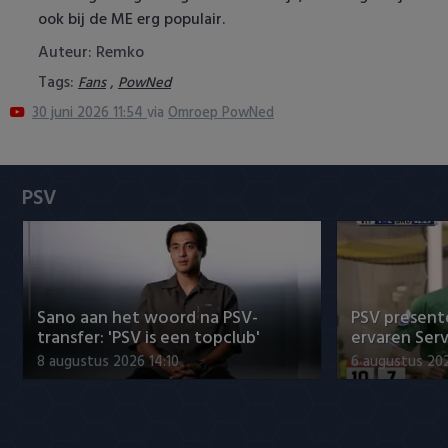
Heracles Almelo
Conference League
ook bij de ME erg populair.
Auteur: Remko
NAC Breda
Tags:
,
Fans
PowNed
30 juni 2026 11:54
via
Omroep PowNed
PEC Zwolle
PSV
PSV
Roda JC
SC Heerenveen
Sparta
Sano aan het woord na PSV-
PSV presente
transfer: 'PSV is een topclub'
ervaren Ser
Vitesse
8 augustus 2026 14:10
6 augustus 202
VVV Venlo