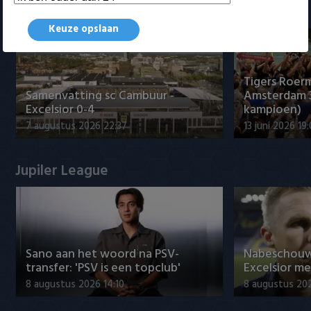
Samenvattingen Eredivisie
Keuze opslaan
Tigers Roerm
Samenvatting sc Cambuur -
Amsterdam 
Excelsior 0-4
kampioen)
7 augustus 2026 22:37
13 juni 2026 19
Jupiler League
Sano aan het woord na PSV-
Nabeschouw
transfer: 'PSV is een topclub'
Excelsior m
8 augustus 2026 14:10
8 augustus 20