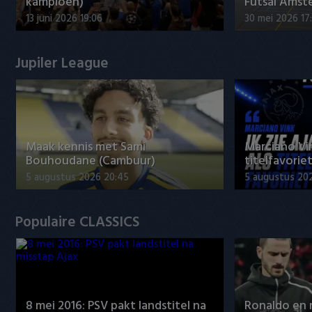
kampioen)
Futsal Amst
13 juni 2026 19:06
30 mei 2026 17
Jupiler League
Maak kennis met Sami
Marciano Vin
Bouhoudane (Cambuur)
titelfavorie
5 augustus 2026 20:45
5 augustus 20
Populaire CLASSICS
8 mei 2016: PSV pakt landstitel na
Ronaldo en