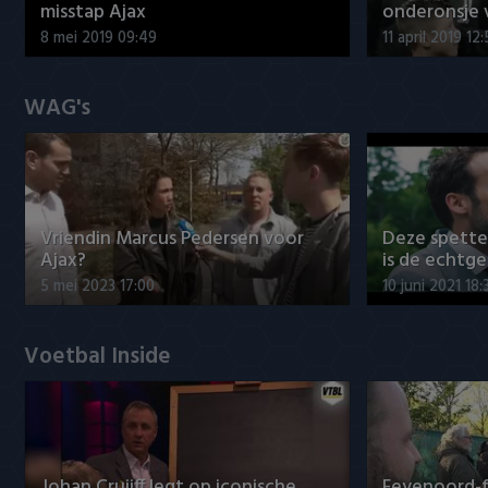
misstap Ajax
onderonsje 
8 mei 2019 09:49
11 april 2019 12
WAG's
Vriendin Marcus Pedersen voor
Deze spett
Ajax?
is de echtg
5 mei 2023 17:00
10 juni 2021 18:
Voetbal Inside
Johan Cruijff legt op iconische
Feyenoord-f