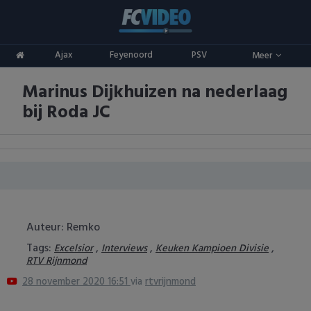
Clubs
Ajax
Feyenoord
PSV
Meer
ADO Den Haag
Competities
Marinus Dijkhuizen na nederlaag
Ajax
Eredivisie
Oranje
bij Roda JC
AZ
Keuken Kampioen Divisie
Goals & Samenvattingen
Excelsior
KNVB Beker
FC Groningen
2e Divisie
FC Twente
Vrouwenvoetbal
Auteur: Remko
Tags:
,
,
,
Excelsior
Interviews
Keuken Kampioen Divisie
FC Utrecht
Champions League
RTV Rijnmond
28 november 2020 16:51
via
rtvrijnmond
Feyenoord
Europa League