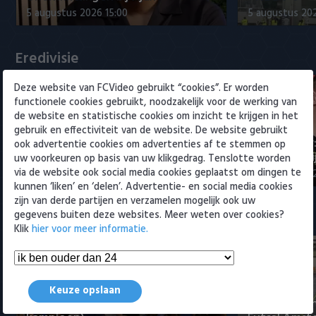
Willem II
5 augustus 2026 15:00
5 augustus 20
Eredivisie
Deze website van FCVideo gebruikt “cookies”. Er worden
functionele cookies gebruikt, noodzakelijk voor de werking van
de website en statistische cookies om inzicht te krijgen in het
gebruik en effectiviteit van de website. De website gebruikt
Maak kennis met Sami
Joris Kramer
ook advertentie cookies om advertenties af te stemmen op
Bouhoudane (Cambuur)
Ahead te bli
uw voorkeuren op basis van uw klikgedrag. Tenslotte worden
via de website ook social media cookies geplaatst om dingen te
5 augustus 2026 20:45
5 augustus 20
kunnen ‘liken’ en ‘delen’. Advertentie- en social media cookies
zijn van derde partijen en verzamelen mogelijk ook uw
gegevens buiten deze websites. Meer weten over cookies?
Samenvattingen Eredivisie
Klik
hier voor meer informatie.
Tigers Roermond - Futsal
Keuze opslaan
Amsterdam 3-0 (Roermond
Samenvatti