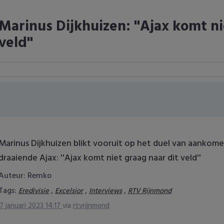
Marinus Dijkhuizen: ''Ajax komt ni
veld''
Marinus Dijkhuizen blikt vooruit op het duel van aankom
draaiende Ajax: ''Ajax komt niet graag naar dit veld''
Auteur: Remko
Tags:
,
,
,
Eredivisie
Excelsior
Interviews
RTV Rijnmond
7 januari 2023 14:17
via
rtvrijnmond