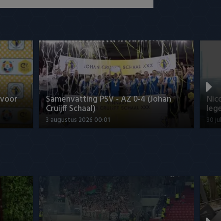
 voor
Samenvatting PSV - AZ 0-4 (Johan
Nic
Cruijff Schaal)
leg
3 augustus 2026 00:01
30 ju