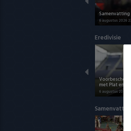
Samenvatting A
6 augustus 2026 2
Eredivisie
Voorbeschouwi
met Plat en El
6 augustus 2026 1
Samenvatting