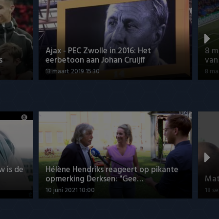
Ajax - PEC Zwolle in 2016: Het
8 m
s
eerbetoon aan Johan Cruijff
van
13 maart 2019 15:30
8 ma
w is de
Hélène Hendriks reageert op pikante
opmerking Derksen: "Gee…
Mat
10 juni 2021 10:00
18 s