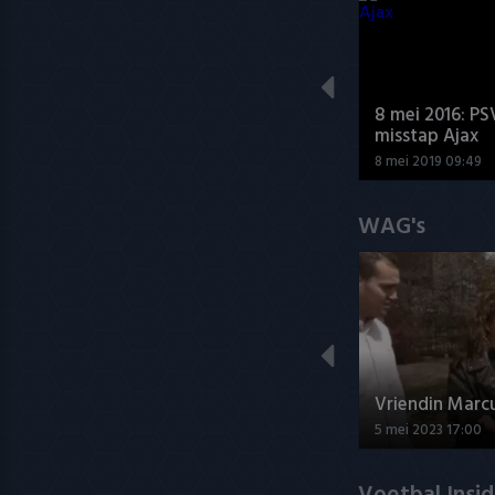
8 mei 2016: PS
misstap Ajax
8 mei 2019 09:49
WAG's
Vriendin Marc
5 mei 2023 17:00