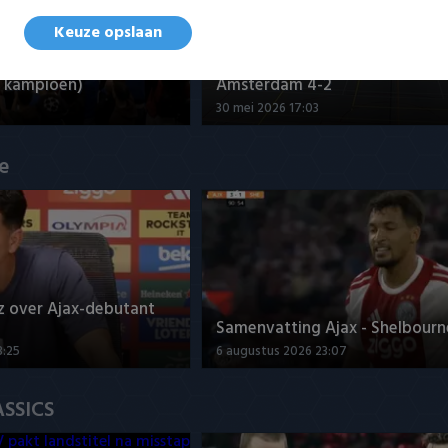
Keuze opslaan
nd - Futsal Amsterdam
Samenvatting ZVG/Cagemax - 
 kampioen)
Amsterdam 4-2
30 mei 2026 17:03
ue
z over Ajax-debutant
Samenvatting Ajax - Shelbourne
3:25
6 augustus 2026 23:07
ASSICS