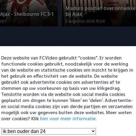
Maduro positief over ontwikke
jax - Shelbourne FC 3-1
bij Ajax
3:07
5 augustus 2026 15:00
Deze website van FCVideo gebruikt “cookies”. Er worden
functionele cookies gebruikt, noodzakelijk voor de werking
van de website en statistische cookies om inzicht te krijgen in
het gebruik en effectiviteit van de website. De website
ng Cambuur-Excelsior
PSV presenteert Filip Kostic: e
gebruikt ook advertentie cookies om advertenties af te
 Arguioui
Serviër tekent voor t…
stemmen op uw voorkeuren op basis van uw klikgedrag.
Tenslotte worden via de website ook social media cookies
8:49
6 augustus 2026 16:30
geplaatst om dingen te kunnen ‘liken’ en ‘delen’. Advertentie-
en social media cookies zijn van derde partijen en verzamelen
en Eredivisie
mogelijk ook uw gegevens buiten deze websites. Meer weten
over cookies? Klik
hier voor meer informatie.