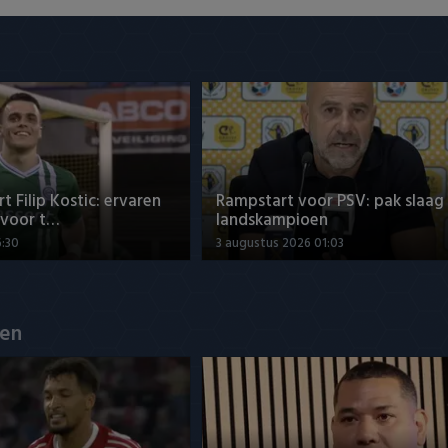
t Filip Kostic: ervaren
Rampstart voor PSV: pak slaag
 voor t…
landskampioen
6:30
3 augustus 2026 01:03
en