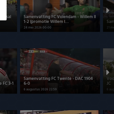
Futsal
Samenvatting FC Volendam - Willem II
1-2 (promotie Willem I…
Sam
24 mei 2026 00:00
21 m
Samenvatting FC Twente - DAC 1904
Voo
 FC 3-1
6-0
JC
6 augustus 2026 22:59
6 au