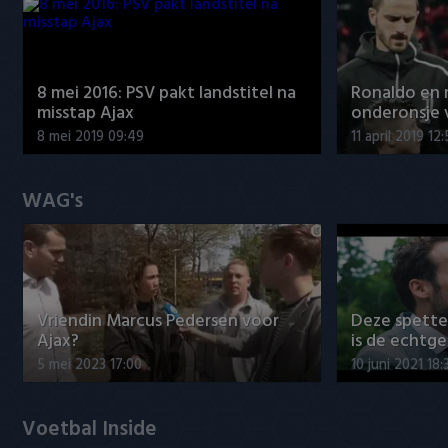
8 mei 2016: PSV pakt landstitel na
Ronaldo en
misstap Ajax
onderonsje 
8 mei 2019 09:49
11 april 2019 12
WAG's
Vriendin Marcus Pedersen voor
Deze spett
Ajax?
is de echtg
5 mei 2023 17:00
10 juni 2021 18:
Voetbal Inside