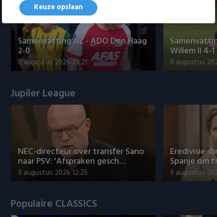
Keuze opslaan
Samenvatting AZ - ADO Den Haag
Samenvattin
2-0
Willem II 4-1
8 augustus 2026 23:21
8 augustus 202
Jupiler League
NEC-directeur over transfer Sano
Eredivisie-di
naar PSV: 'Afspraken gesch…
Spanje om t
9 augustus 2026 12:25
9 augustus 202
Populaire CLASSICS