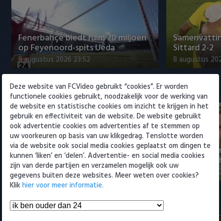
Willem II
Fenerbahçe biedt ruim 20 miljoen
Samenvattin
op Feyenoord-spits Ueda
Sittard 2-2
8 augustus 2026 23:52
8 augustus 202
Deze website van FCVideo gebruikt “cookies”. Er worden
Eredivisie
functionele cookies gebruikt, noodzakelijk voor de werking van
de website en statistische cookies om inzicht te krijgen in het
gebruik en effectiviteit van de website. De website gebruikt
ook advertentie cookies om advertenties af te stemmen op
uw voorkeuren op basis van uw klikgedrag. Tenslotte worden
via de website ook social media cookies geplaatst om dingen te
NEC-directeur over transfer Sano
Eredivisie-di
kunnen ‘liken’ en ‘delen’. Advertentie- en social media cookies
naar PSV: 'Afspraken gesch…
Spanje om t
zijn van derde partijen en verzamelen mogelijk ook uw
9 augustus 2026 12:25
9 augustus 202
gegevens buiten deze websites. Meer weten over cookies?
Klik
hier voor meer informatie.
Samenvattingen Eredivisie