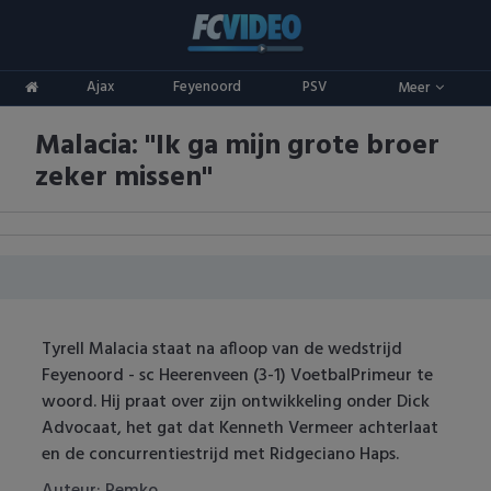
Clubs
Ajax
Feyenoord
PSV
Meer
ADO Den Haag
Competities
Malacia: "Ik ga mijn grote broer
Ajax
Eredivisie
Oranje
zeker missen"
AZ
Keuken Kampioen Divisie
Goals & Samenvattingen
Excelsior
KNVB Beker
FC Groningen
2e Divisie
Tyrell Malacia staat na afloop van de wedstrijd
FC Twente
Vrouwenvoetbal
Feyenoord - sc Heerenveen (3-1) VoetbalPrimeur te
woord. Hij praat over zijn ontwikkeling onder Dick
FC Utrecht
Champions League
Advocaat, het gat dat Kenneth Vermeer achterlaat
en de concurrentiestrijd met Ridgeciano Haps.
Feyenoord
Europa League