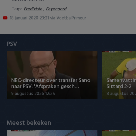
Auteur: Remko
Heracles Almelo
Conference League
Tags:
,
Eredivisie
Feyenoord
18 januari 2020 23:21
via
VoetbalPrimeur
NAC Breda
PEC Zwolle
PSV
PSV
Roda JC
SC Heerenveen
NEC-directeur over transfer Sano
Samenvattin
naar PSV: 'Afspraken gesch…
Sittard 2-2
Sparta
9 augustus 2026 12:25
8 augustus 202
Vitesse
Meest bekeken
VVV Venlo