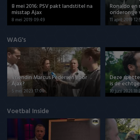
8 mei 2016: PSV pakt landstitel na
Ronaldo en
misstap Ajax
onderonsje 
8 mei 2019 09:49
11 april 2019 12
WAG's
Vriendin Marcus Pedersen voor
Deze spett
Ajax?
is de echtg
5 mei 2023 17:00
10 juni 2021 18:
Voetbal Inside