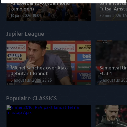
Amsterdam 3-0 (Roermond
Samenvatti
kampioen)
Futsal Amst
13 juni 2026 19:06
30 mei 2026 17
Jupiler League
Míchel Sanchez over Ajax-
Samenvattin
debutant Brandt
FC 3-1
6 augustus 2026 23:25
6 augustus 20
Populaire CLASSICS