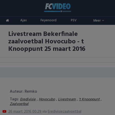
Clubs
Ajax
Feyenoord
PSV
Meer
ADO Den Haag
Competities
Livestream Bekerfinale
Ajax
Eredivisie
Oranje
zaalvoetbal Hovocubo - t
AZ
Keuken Kampioen Divisie
Goals & Samenvattingen
Knooppunt 25 maart 2016
Excelsior
KNVB Beker
FC Groningen
2e Divisie
FC Twente
Vrouwenvoetbal
Auteur: Remko
FC Utrecht
Champions League
Tags:
,
,
,
,
Eredivisie
Hovocubo
Livestream
't Knooppunt
Zaalvoetbal
Feyenoord
Europa League
26 maart 2016 00:29
via
Eredivisiezaalvoetbal