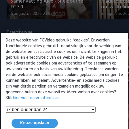
Samenvatting Ajax - Shelbourne
Maduro posi
Willem II
FC 3-1
ontwikkeling
6 augustus 2026 23:07
5 augustus 202
Eredivisie
Deze website van FCVideo gebruikt “cookies”. Er worden
functionele cookies gebruikt, noodzakelijk voor de werking van
de website en statistische cookies om inzicht te krijgen in het
gebruik en effectiviteit van de website. De website gebruikt
ook advertentie cookies om advertenties af te stemmen op
Voorbeschouwing Cambuur-
PSV presente
uw voorkeuren op basis van uw klikgedrag. Tenslotte worden
Excelsior met Plat en El Arguioui
ervaren Ser
via de website ook social media cookies geplaatst om dingen te
6 augustus 2026 18:49
6 augustus 202
kunnen ‘liken’ en ‘delen’. Advertentie- en social media cookies
zijn van derde partijen en verzamelen mogelijk ook uw
gegevens buiten deze websites. Meer weten over cookies?
Samenvattingen Eredivisie
Klik
hier voor meer informatie.
Keuze opslaan
Tigers Roermond - Futsal