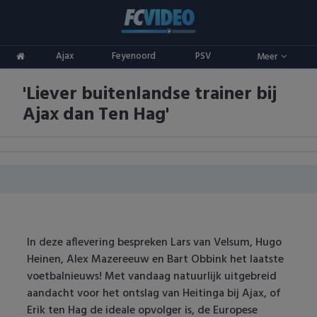
Clubs
Ajax
Feyenoord
PSV
Meer
ADO Den Haag
Competities
'Liever buitenlandse trainer bij
Ajax
Eredivisie
Oranje
Ajax dan Ten Hag'
AZ
Keuken Kampioen Divisie
Goals & Samenvattingen
Excelsior
KNVB Beker
FC Groningen
2e Divisie
FC Twente
Vrouwenvoetbal
In deze aflevering bespreken Lars van Velsum, Hugo
Heinen, Alex Mazereeuw en Bart Obbink het laatste
FC Utrecht
Champions League
voetbalnieuws! Met vandaag natuurlijk uitgebreid
aandacht voor het ontslag van Heitinga bij Ajax, of
Feyenoord
Europa League
Erik ten Hag de ideale opvolger is, de Europese