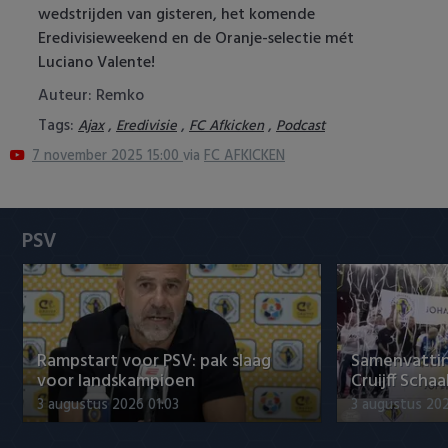
wedstrijden van gisteren, het komende
Heracles Almelo
Conference League
Eredivisieweekend en de Oranje-selectie mét
Luciano Valente!
NAC Breda
Auteur: Remko
PEC Zwolle
Tags:
,
,
,
Ajax
Eredivisie
FC Afkicken
Podcast
7 november 2025 15:00
via
FC AFKICKEN
PSV
Roda JC
PSV
SC Heerenveen
Sparta
Vitesse
Rampstart voor PSV: pak slaag
Samenvattin
voor landskampioen
Cruijff Schaa
VVV Venlo
3 augustus 2026 01:03
3 augustus 202