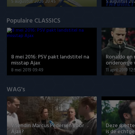
5 augustus 2026 20:45
5 augustus 20
Populaire CLASSICS
8 mei 2016: PSV pakt landstitel na
Ronaldo en
misstap Ajax
onderonsje 
8 mei 2019 09:49
11 april 2019 12
WAG's
Vriendin Marcus Pedersen voor
Deze spett
Ajax?
is de echtg