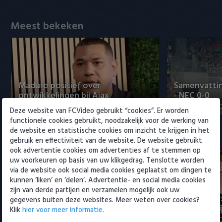
Willem II
Meest bekeken
Maduro positief over
Samenvattin
ontwikkelingen bij Ajax
- NEC 0-0
5 augustus 2026 15:00
5 augustus 20
Deze website van FCVideo gebruikt “cookies”. Er worden
functionele cookies gebruikt, noodzakelijk voor de werking van
de website en statistische cookies om inzicht te krijgen in het
Eredivisie
gebruik en effectiviteit van de website. De website gebruikt
ook advertentie cookies om advertenties af te stemmen op
uw voorkeuren op basis van uw klikgedrag. Tenslotte worden
via de website ook social media cookies geplaatst om dingen te
kunnen ‘liken’ en ‘delen’. Advertentie- en social media cookies
zijn van derde partijen en verzamelen mogelijk ook uw
Maak kennis met Sami
Joris Kramer
gegevens buiten deze websites. Meer weten over cookies?
Bouhoudane (Cambuur)
Ahead te bli
Klik
hier voor meer informatie.
5 augustus 2026 20:45
5 augustus 20