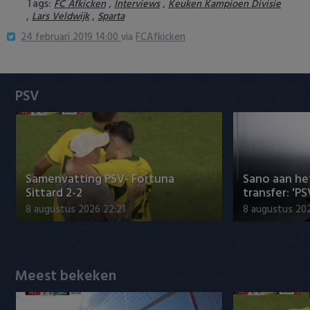
Tags:
,
,
FC Afkicken
Interviews
Keuken Kampioen Divisie
Heracles Almelo
Conference League
,
,
Lars Veldwijk
Sparta
24 februari 2019 14:00
via
FCAfkicken
NAC Breda
PEC Zwolle
PSV
PSV
Roda JC
Samenvatting PSV- Fortuna
Sano aan he
SC Heerenveen
Sittard 2-2
transfer: 'P
8 augustus 2026 22:21
8 augustus 202
Sparta
Vitesse
Meest bekeken
VVV Venlo