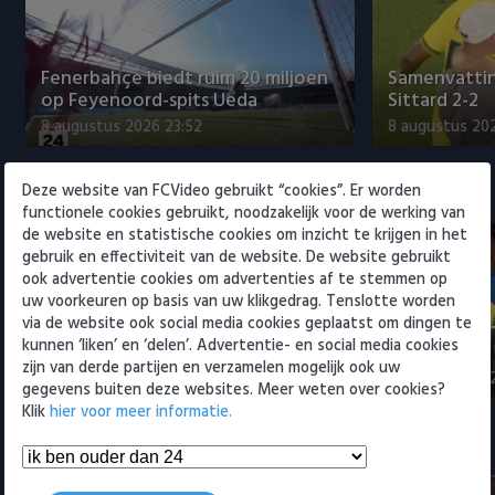
Willem II
Fenerbahçe biedt ruim 20 miljoen
Samenvattin
op Feyenoord-spits Ueda
Sittard 2-2
8 augustus 2026 23:52
8 augustus 202
Deze website van FCVideo gebruikt “cookies”. Er worden
Eredivisie
functionele cookies gebruikt, noodzakelijk voor de werking van
de website en statistische cookies om inzicht te krijgen in het
gebruik en effectiviteit van de website. De website gebruikt
ook advertentie cookies om advertenties af te stemmen op
uw voorkeuren op basis van uw klikgedrag. Tenslotte worden
via de website ook social media cookies geplaatst om dingen te
Fenerbahçe biedt ruim 20 miljoen
Samenvatti
kunnen ‘liken’ en ‘delen’. Advertentie- en social media cookies
op Feyenoord-spits Ueda
2-0
zijn van derde partijen en verzamelen mogelijk ook uw
8 augustus 2026 23:52
8 augustus 202
gegevens buiten deze websites. Meer weten over cookies?
Klik
hier voor meer informatie.
Samenvattingen Eredivisie