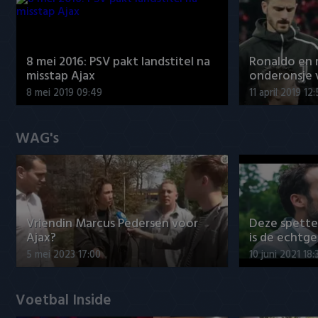
8 mei 2016: PSV pakt landstitel na
Ronaldo en
misstap Ajax
onderonsje 
8 mei 2019 09:49
11 april 2019 12
WAG's
Vriendin Marcus Pedersen voor
Deze spett
Ajax?
is de echtg
5 mei 2023 17:00
10 juni 2021 18:
Voetbal Inside