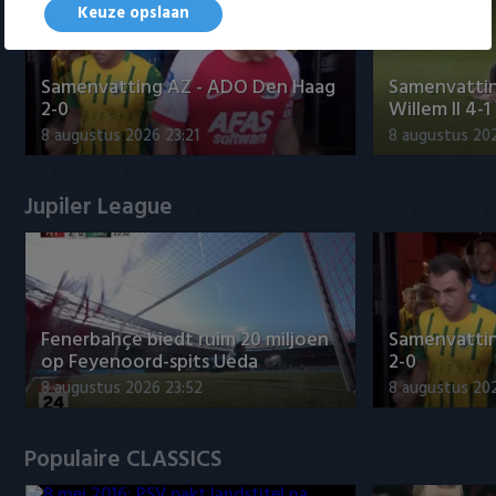
Keuze opslaan
Samenvatting AZ - ADO Den Haag
Samenvattin
2-0
Willem II 4-1
8 augustus 2026 23:21
8 augustus 202
Jupiler League
Fenerbahçe biedt ruim 20 miljoen
Samenvatti
op Feyenoord-spits Ueda
2-0
8 augustus 2026 23:52
8 augustus 202
Populaire CLASSICS