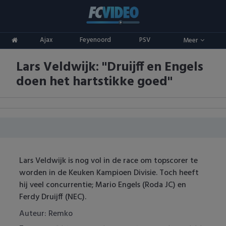
Clubs
Ajax
Feyenoord
PSV
Meer
ADO Den Haag
Competities
Lars Veldwijk: "Druijff en Engels
Ajax
Eredivisie
Oranje
doen het hartstikke goed"
AZ
Keuken Kampioen Divisie
Goals & Samenvattingen
Excelsior
KNVB Beker
FC Groningen
2e Divisie
Lars Veldwijk is nog vol in de race om topscorer te
FC Twente
Vrouwenvoetbal
worden in de Keuken Kampioen Divisie. Toch heeft
hij veel concurrentie; Mario Engels (Roda JC) en
FC Utrecht
Champions League
Ferdy Druijff (NEC).
Feyenoord
Europa League
Auteur: Remko