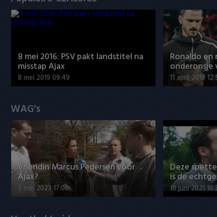
8 mei 2016: PSV pakt landstitel na
Ronaldo en
misstap Ajax
onderonsje 
8 mei 2019 09:49
11 april 2019 12
WAG's
Vriendin Marcus Pedersen voor
Deze spett
Ajax?
is de echtg
5 mei 2023 17:00
10 juni 2021 18: