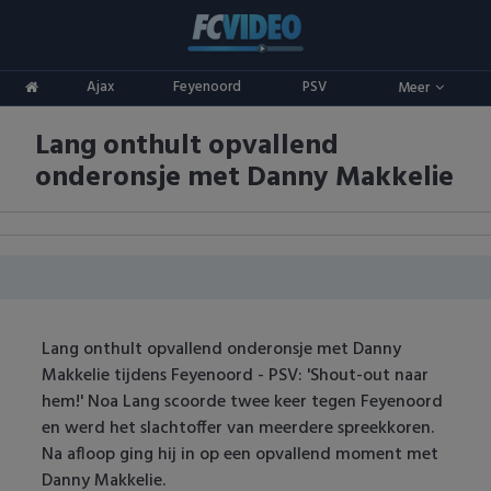
Clubs
Ajax
Feyenoord
PSV
Meer
ADO Den Haag
Competities
Lang onthult opvallend
Ajax
Eredivisie
Oranje
onderonsje met Danny Makkelie
AZ
Keuken Kampioen Divisie
Goals & Samenvattingen
Excelsior
KNVB Beker
FC Groningen
2e Divisie
Lang onthult opvallend onderonsje met Danny
FC Twente
Vrouwenvoetbal
Makkelie tijdens Feyenoord - PSV: 'Shout-out naar
hem!' Noa Lang scoorde twee keer tegen Feyenoord
FC Utrecht
Champions League
en werd het slachtoffer van meerdere spreekkoren.
Na afloop ging hij in op een opvallend moment met
Feyenoord
Europa League
Danny Makkelie.