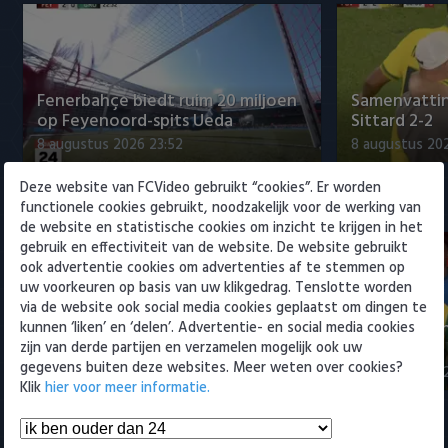
Willem II
Fenerbahçe biedt ruim 20 miljoen
Samenvattin
op Feyenoord-spits Ueda
Sittard 2-2
8 augustus 2026 23:52
8 augustus 202
Deze website van FCVideo gebruikt “cookies”. Er worden
Eredivisie
functionele cookies gebruikt, noodzakelijk voor de werking van
de website en statistische cookies om inzicht te krijgen in het
gebruik en effectiviteit van de website. De website gebruikt
ook advertentie cookies om advertenties af te stemmen op
uw voorkeuren op basis van uw klikgedrag. Tenslotte worden
via de website ook social media cookies geplaatst om dingen te
Fenerbahçe biedt ruim 20 miljoen
Samenvatti
kunnen ‘liken’ en ‘delen’. Advertentie- en social media cookies
op Feyenoord-spits Ueda
2-0
zijn van derde partijen en verzamelen mogelijk ook uw
gegevens buiten deze websites. Meer weten over cookies?
8 augustus 2026 23:52
8 augustus 202
Klik
hier voor meer informatie.
Samenvattingen Eredivisie