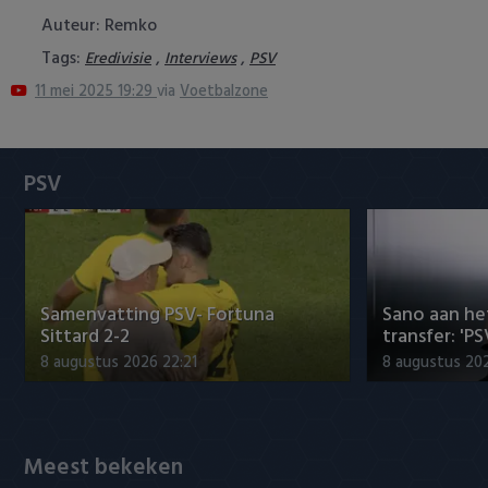
Heracles Almelo
Conference League
Auteur: Remko
Tags:
,
,
Eredivisie
Interviews
PSV
NAC Breda
11 mei 2025 19:29
via
Voetbalzone
PEC Zwolle
PSV
PSV
Roda JC
SC Heerenveen
Samenvatting PSV- Fortuna
Sano aan he
Sparta
Sittard 2-2
transfer: 'P
8 augustus 2026 22:21
8 augustus 202
Vitesse
VVV Venlo
Meest bekeken