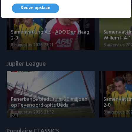
Keuze opslaan
Samenvatting AZ - ADO Den Haag
Samenvattin
2-0
Willem II 4-1
8 augustus 2026 23:21
8 augustus 202
Jupiler League
Fenerbahçe biedt ruim 20 miljoen
Samenvatti
op Feyenoord-spits Ueda
2-0
8 augustus 2026 23:52
8 augustus 202
Populaire CLASSICS