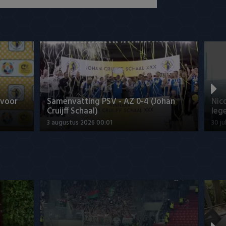
 voor
Samenvatting PSV - AZ 0-4 (Johan
Nic
Cruijff Schaal)
leg
3 augustus 2026 00:01
30 ju