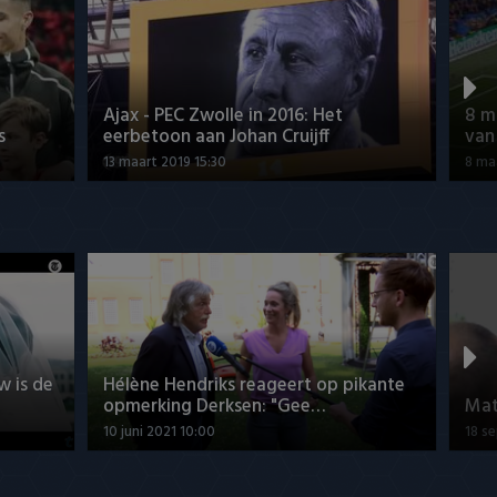
Ajax - PEC Zwolle in 2016: Het
8 m
s
eerbetoon aan Johan Cruijff
van
13 maart 2019 15:30
8 ma
w is de
Hélène Hendriks reageert op pikante
opmerking Derksen: "Gee…
Mat
10 juni 2021 10:00
18 s