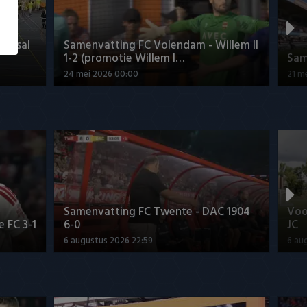
Futsal
Samenvatting FC Volendam - Willem II
1-2 (promotie Willem I…
Sam
24 mei 2026 00:00
21 m
Samenvatting FC Twente - DAC 1904
Voo
 FC 3-1
6-0
JC
6 augustus 2026 22:59
6 au