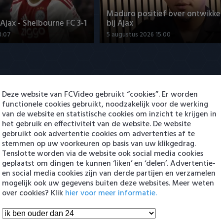
Maduro positief over ontwikke
jax - Shelbourne FC 3-1
bij Ajax
3:07
5 augustus 2026 15:00
Deze website van FCVideo gebruikt “cookies”. Er worden
functionele cookies gebruikt, noodzakelijk voor de werking
van de website en statistische cookies om inzicht te krijgen in
het gebruik en effectiviteit van de website. De website
ng Cambuur-Excelsior
PSV presenteert Filip Kostic: e
gebruikt ook advertentie cookies om advertenties af te
 Arguioui
Serviër tekent voor t…
stemmen op uw voorkeuren op basis van uw klikgedrag.
Tenslotte worden via de website ook social media cookies
8:49
6 augustus 2026 16:30
geplaatst om dingen te kunnen ‘liken’ en ‘delen’. Advertentie-
en social media cookies zijn van derde partijen en verzamelen
en Eredivisie
mogelijk ook uw gegevens buiten deze websites. Meer weten
over cookies? Klik
hier voor meer informatie.