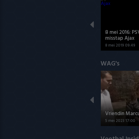
8 mei 2016: PS
misstap Ajax
8 mei 2019 09:49
WAG's
Vriendin Marc
5 mei 2023 17:00