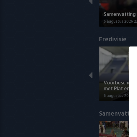
Samenvatting A
6 augustus 2026 2
Eredivisie
Voorbeschouwi
met Plat en El
6 augustus 2026 1
Samenvatting