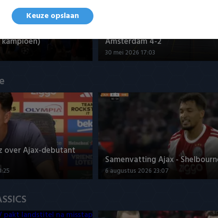
Keuze opslaan
nd - Futsal Amsterdam
Samenvatting ZVG/Cagemax - 
 kampioen)
Amsterdam 4-2
30 mei 2026 17:03
ue
z over Ajax-debutant
Samenvatting Ajax - Shelbourne
3:25
6 augustus 2026 23:07
ASSICS