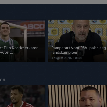
t Filip Kostic: ervaren
Rampstart voor PSV: pak slaag
 voor t…
landskampioen
6:30
3 augustus 2026 01:03
en