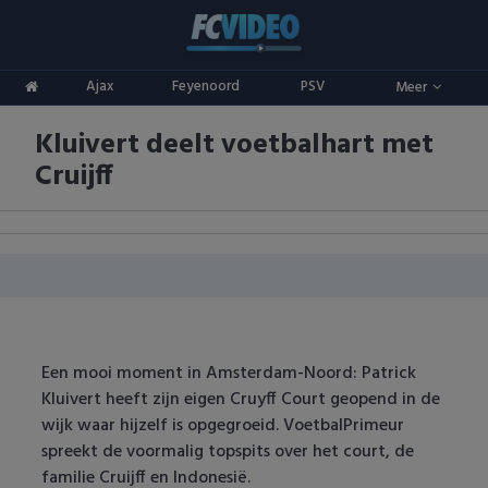
Clubs
Ajax
Feyenoord
PSV
Meer
ADO Den Haag
Competities
Kluivert deelt voetbalhart met
Ajax
Eredivisie
Oranje
Cruijff
AZ
Keuken Kampioen Divisie
Goals & Samenvattingen
Excelsior
KNVB Beker
FC Groningen
2e Divisie
FC Twente
Vrouwenvoetbal
Een mooi moment in Amsterdam-Noord: Patrick
Kluivert heeft zijn eigen Cruyff Court geopend in de
FC Utrecht
Champions League
wijk waar hijzelf is opgegroeid. VoetbalPrimeur
spreekt de voormalig topspits over het court, de
Feyenoord
Europa League
familie Cruijff en Indonesië.