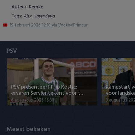
Heracles Almelo
Conference League
Auteur: Remko
Tags:
,
Ajax
Interviews
NAC Breda
19 februari 2026 12:10
via
VoetbalPrimeur
PEC Zwolle
PSV
PSV
Roda JC
SC Heerenveen
PSV presenteert Filip Kostic:
Rampstart v
Sparta
ervaren Serviër tekent voor t…
voor landsk
6 augustus 2026 16:30
3 augustus 202
Vitesse
VVV Venlo
Meest bekeken