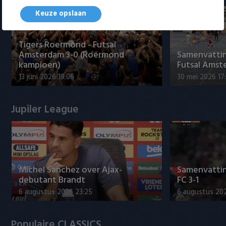
Keuze opslaan
Tigers Roermond - Futsal
Amsterdam 3-0 (Roermond
Samenvatti
kampioen)
Futsal Amst
13 juni 2026 19:06
30 mei 2026 17
Jupiler League
Míchel Sanchez over Ajax-
Samenvattin
debutant Brandt
FC 3-1
6 augustus 2026 23:25
6 augustus 20
Populaire CLASSICS