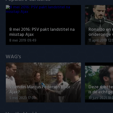
8 mei 2016: PSV pakt landstitel na
Ronaldo en
misstap Ajax
onderonsje 
8 mei 2019 09:49
11 april 2019 12
WAG's
Vriendin Marcus Pedersen voor
Deze spett
Ajax?
is de echtg
5 mei 2023 17:00
10 juni 2021 18: