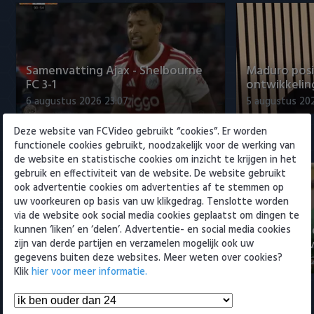
Willem II
Samenvatting Ajax - Shelbourne
Maduro posi
FC 3-1
ontwikkeling
6 augustus 2026 23:07
5 augustus 202
Deze website van FCVideo gebruikt “cookies”. Er worden
Eredivisie
functionele cookies gebruikt, noodzakelijk voor de werking van
de website en statistische cookies om inzicht te krijgen in het
gebruik en effectiviteit van de website. De website gebruikt
ook advertentie cookies om advertenties af te stemmen op
uw voorkeuren op basis van uw klikgedrag. Tenslotte worden
via de website ook social media cookies geplaatst om dingen te
Voorbeschouwing Cambuur-
PSV presente
kunnen ‘liken’ en ‘delen’. Advertentie- en social media cookies
Excelsior met Plat en El Arguioui
ervaren Ser
zijn van derde partijen en verzamelen mogelijk ook uw
gegevens buiten deze websites. Meer weten over cookies?
6 augustus 2026 18:49
6 augustus 202
Klik
hier voor meer informatie.
Samenvattingen Eredivisie