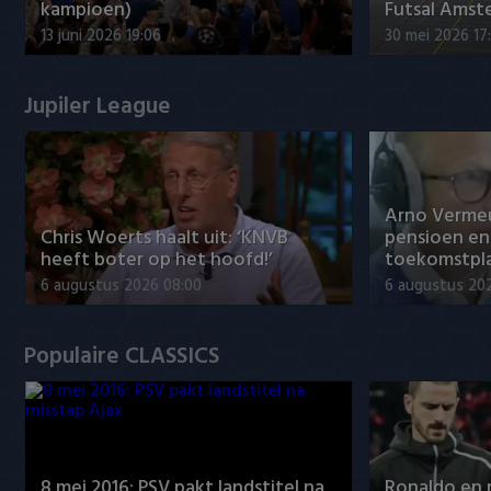
kampioen)
Futsal Amst
13 juni 2026 19:06
30 mei 2026 17
Jupiler League
Arno Verme
Chris Woerts haalt uit: ‘KNVB
pensioen en
heeft boter op het hoofd!’
toekomstpl
6 augustus 2026 08:00
6 augustus 20
Populaire CLASSICS
8 mei 2016: PSV pakt landstitel na
Ronaldo en