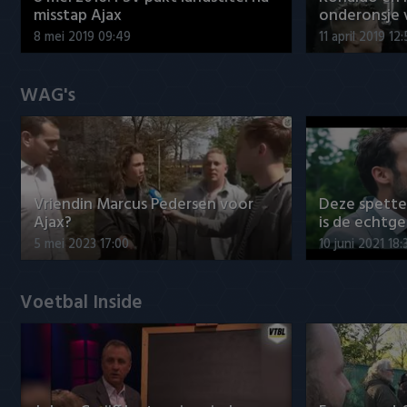
misstap Ajax
onderonsje 
8 mei 2019 09:49
11 april 2019 12
WAG's
Vriendin Marcus Pedersen voor
Deze spett
Ajax?
is de echtg
5 mei 2023 17:00
10 juni 2021 18:
Voetbal Inside