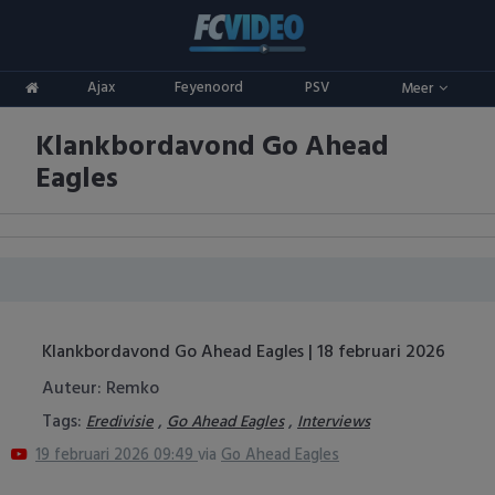
Clubs
Ajax
Feyenoord
PSV
Meer
ADO Den Haag
Competities
Klankbordavond Go Ahead
Ajax
Eredivisie
Oranje
Eagles
AZ
Keuken Kampioen Divisie
Goals & Samenvattingen
Excelsior
KNVB Beker
FC Groningen
2e Divisie
Klankbordavond Go Ahead Eagles | 18 februari 2026
FC Twente
Vrouwenvoetbal
Auteur: Remko
FC Utrecht
Champions League
Tags:
,
,
Eredivisie
Go Ahead Eagles
Interviews
19 februari 2026 09:49
via
Go Ahead Eagles
Feyenoord
Europa League