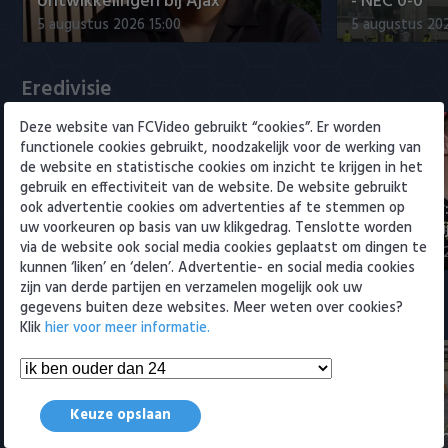
ontwikkelingen bij Ajax
- NEC 0-0
Willem II
5 augustus 2026 15:00
5 augustus 20
Eredivisie
Deze website van FCVideo gebruikt “cookies”. Er worden
functionele cookies gebruikt, noodzakelijk voor de werking van
de website en statistische cookies om inzicht te krijgen in het
gebruik en effectiviteit van de website. De website gebruikt
Maak kennis met Sami
Joris Kramer
ook advertentie cookies om advertenties af te stemmen op
Bouhoudane (Cambuur)
Ahead te bli
uw voorkeuren op basis van uw klikgedrag. Tenslotte worden
via de website ook social media cookies geplaatst om dingen te
5 augustus 2026 20:45
5 augustus 20
kunnen ‘liken’ en ‘delen’. Advertentie- en social media cookies
zijn van derde partijen en verzamelen mogelijk ook uw
gegevens buiten deze websites. Meer weten over cookies?
Samenvattingen Eredivisie
Klik
hier voor meer informatie.
Tigers Roermond - Futsal
Keuze opslaan
Amsterdam 3-0 (Roermond
Samenvatti