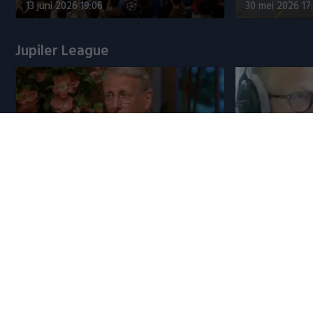
13 juni 2026 19:06
30 mei 2026 17
Jupiler League
Arno Verme
Chris Woerts haalt uit: ‘KNVB
pensioen en
heeft boter op het hoofd!’
toekomstpl
6 augustus 2026 08:00
6 augustus 20
Populaire CLASSICS
8 mei 2016: PSV pakt landstitel na
Ronaldo en
misstap Ajax
onderonsje 