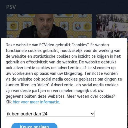
Heracles Almelo
Conference League
PSV
NAC Breda
PEC Zwolle
Rampstart voor PSV: pak slaag
Samenvattin
Deze website van FCVideo gebruikt “cookies”. Er worden
PSV
voor landskampioen
Cruijff Schaa
functionele cookies gebruikt, noodzakelijk voor de werking van
3 augustus 2026 01:03
3 augustus 202
de website en statistische cookies om inzicht te krijgen in het
Roda JC
gebruik en effectiviteit van de website. De website gebruikt
ook advertentie cookies om advertenties af te stemmen op
SC Heerenveen
uw voorkeuren op basis van uw klikgedrag. Tenslotte worden
via de website ook social media cookies geplaatst om dingen te
Meest bekeken
kunnen ‘liken’ en ‘delen’. Advertentie- en social media cookies
Sparta
zijn van derde partijen en verzamelen mogelijk ook uw
gegevens buiten deze websites. Meer weten over cookies?
Vitesse
Klik
hier voor meer informatie.
VVV Venlo
Maduro positief over
Samenvattin
ontwikkelingen bij Ajax
- NEC 0-0
Keuze opslaan