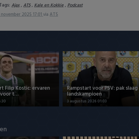
Tags:
,
,
,
Ajax
AT5
Kale en Kokkie
Podcast
 november 2025 17:01
via
AT5
t Filip Kostic: ervaren
Rampstart voor PSV: pak slaag
 voor t…
landskampioen
6:30
3 augustus 2026 01:03
en