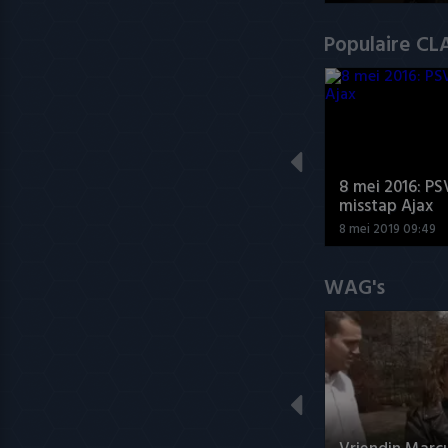
Populaire CL
8 mei 2016: PS
misstap Ajax
8 mei 2019 09:49
WAG's