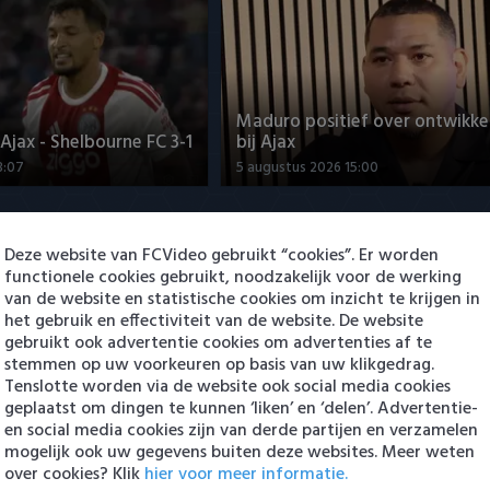
Maduro positief over ontwikke
jax - Shelbourne FC 3-1
bij Ajax
3:07
5 augustus 2026 15:00
Deze website van FCVideo gebruikt “cookies”. Er worden
functionele cookies gebruikt, noodzakelijk voor de werking
van de website en statistische cookies om inzicht te krijgen in
het gebruik en effectiviteit van de website. De website
gebruikt ook advertentie cookies om advertenties af te
stemmen op uw voorkeuren op basis van uw klikgedrag.
Tenslotte worden via de website ook social media cookies
ng Cambuur-Excelsior
PSV presenteert Filip Kostic: e
 Arguioui
Serviër tekent voor t…
geplaatst om dingen te kunnen ‘liken’ en ‘delen’. Advertentie-
en social media cookies zijn van derde partijen en verzamelen
8:49
6 augustus 2026 16:30
mogelijk ook uw gegevens buiten deze websites. Meer weten
over cookies? Klik
hier voor meer informatie.