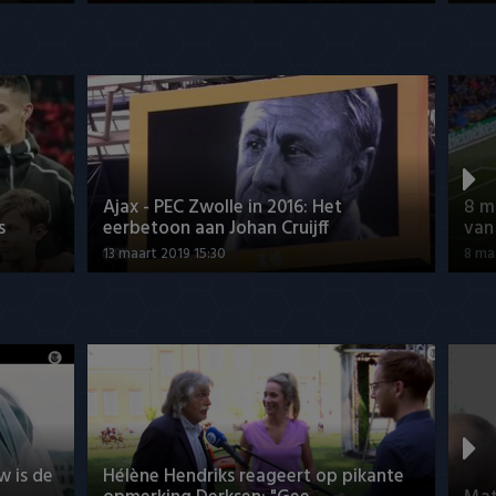
Ajax - PEC Zwolle in 2016: Het
8 m
s
eerbetoon aan Johan Cruijff
van
13 maart 2019 15:30
8 ma
w is de
Hélène Hendriks reageert op pikante