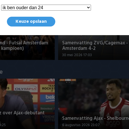
en Eredivisie
Keuze opslaan
nd - Futsal Amsterdam
Samenvatting ZVG/Cagemax - 
 kampioen)
Amsterdam 4-2
30 mei 2026 17:03
ue
z over Ajax-debutant
Samenvatting Ajax - Shelbourne
3:25
6 augustus 2026 23:07