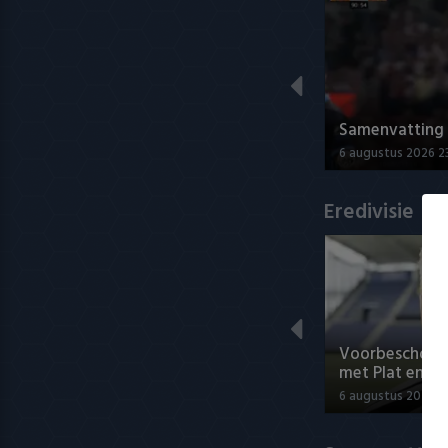
Samenvatting A
6 augustus 2026 2
Eredivisie
Voorbeschouwi
met Plat en El
6 augustus 2026 1