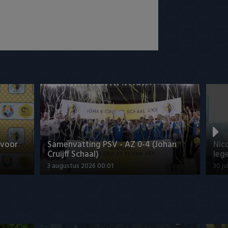
 voor
Samenvatting PSV - AZ 0-4 (Johan
Nic
Cruijff Schaal)
leg
3 augustus 2026 00:01
30 ju